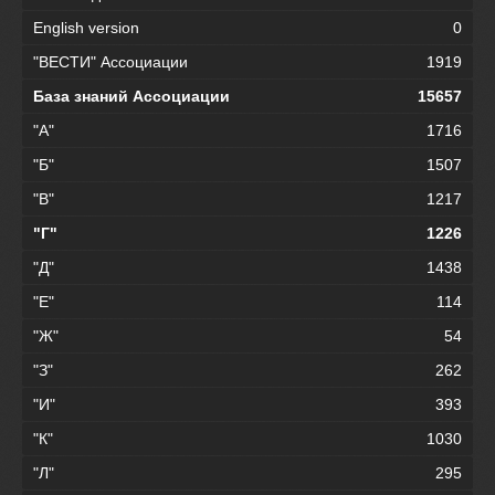
English version
0
"ВЕСТИ" Ассоциации
1919
База знаний Ассоциации
15657
"А"
1716
"Б"
1507
"В"
1217
"Г"
1226
"Д"
1438
"Е"
114
"Ж"
54
"З"
262
"И"
393
"К"
1030
"Л"
295