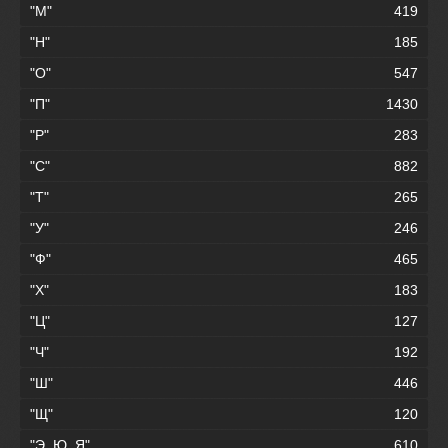
"М"
419
"Н"
185
"О"
547
"П"
1430
"Р"
283
"С"
882
"Т"
265
"У"
246
"Ф"
465
"Х"
183
"Ц"
127
"Ч"
192
"Ш"
446
"Щ"
120
"Э, Ю, Я"
610