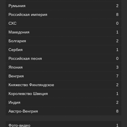
Румыния
2
Российская империя
8
СХС
0
Македония
1
Болгария
2
Сербия
1
Российская песня
0
Япония
3
Венгрия
7
Княжество Финляндское
2
Королевство Швеция
1
Индия
2
Австро-Венгрия
8
Фото-видео
1