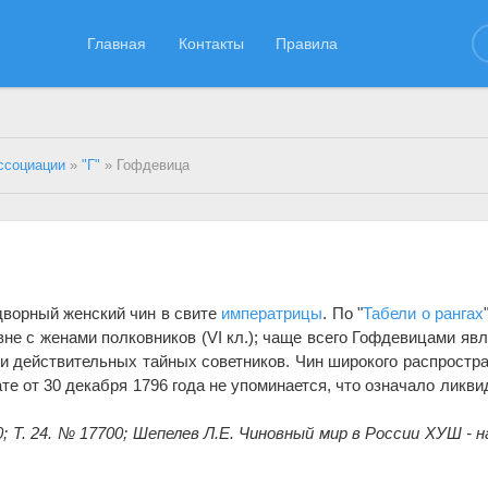
Главная
Контакты
Правила
ссоциации
»
"Г"
» Гофдевица
идворный женский чин в свите
императрицы
. По "
Табели о рангах
авне с женами полковников (VI кл.); чаще всего Гофдевицами яв
и действительных тайных советников. Чин широкого распростр
те от 30 декабря 1796 года не упоминается, что означало ликв
0; Т. 24. № 17700; Шепелев Л.Е. Чиновный мир в России ХУШ - н