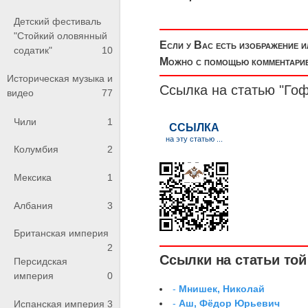
Детский фестиваль
"Стойкий оловянный
Если у Вас есть изображение 
содатик"
10
Можно с помощью комментариев
Историческая музыка и
Ссылка на статью "Го
видео
77
Чили
1
Колумбия
2
Мексика
1
Албания
3
Британская империя
2
Ссылки на статьи той 
Персидская
империя
0
-
Мнишек, Николай
-
Аш, Фёдор Юрьевич
Испанская империя
3