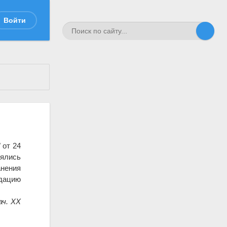
Войти
" от 24
лялись
анения
идацию
ач. XX