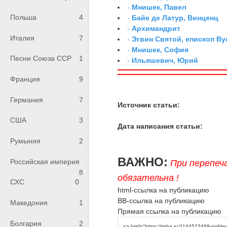
-
Мнишек, Павел
Польша
4
-
Байе де Латур, Винценц
-
Архимандрит
Италия
7
-
Эгвин Святой, епископ Ву
-
Мнишек, София
Песни Союза ССР
1
-
Ильяшевич, Юрий
Франция
9
Германия
7
Источник статьи:
США
3
Дата написания статьи:
Румыния
2
ВАЖНО:
Российская империя
При перепеч
8
обязательна !
СХС
0
html-ссылка на публикацию
BB-ссылка на публикацию
Македония
1
Прямая ссылка на публикацию
Болгария
2