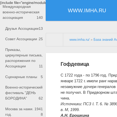
{include file="engine/modules/saperu/head.php"}
Международная
WWW.IMHA.RU
военно-историческая
ассоциация
140
Друзья Ассоциации
13
Совет Ассоциации
25
www.imha.ru/
»
База знаний А
Приказы,
циркулярные письма,
распоряжения по
Гофдевица
Ассоциации
11
C 1722 года - по 1796 год. Пр
Сценарные планы
5
январе 1722 г. имели ранг нар
незамужние дочери генералов 
Военно-исторический
не получил. В Придворном шта
фестиваль "ДЕНЬ
чина.
БОРОДИНА"
62
Источники: ПСЗ I. Т. 6. № 389
Москва за нами. 1941
в. М, 1999.
год.
8
А.Н. Ерошкина