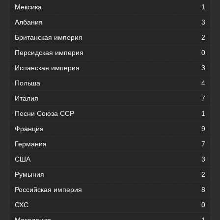
Мексика
1
Албания
3
Британская империя
2
Персидская империя
0
Испанская империя
3
Польша
4
Италия
7
Песни Союза ССР
1
Франция
9
Германия
7
США
3
Румыния
2
Российская империя
8
СХС
0