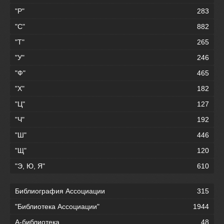
"Р"
283
"С"
882
"Т"
265
"У"
246
"Ф"
465
"Х"
182
"Ц"
127
"Ч"
192
"Ш"
446
"Щ"
120
"Э, Ю, Я"
610
Библиография Ассоциации
315
"Библиотека Ассоциации"
1944
А-библиотека
48