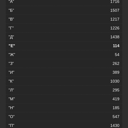
"А"
1716
"Б"
1507
"В"
1217
"Г"
1226
"Д"
1438
"Е"
114
"Ж"
54
"З"
262
"И"
389
"К"
1030
"Л"
295
"М"
419
"Н"
185
"О"
547
"П"
1430