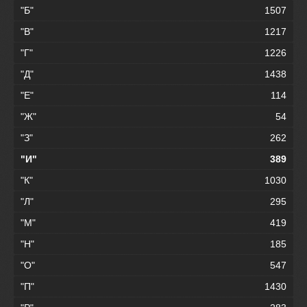
"Б"
1507
"В"
1217
"Г"
1226
"Д"
1438
"Е"
114
"Ж"
54
"З"
262
"И"
389
"К"
1030
"Л"
295
"М"
419
"Н"
185
"О"
547
"П"
1430