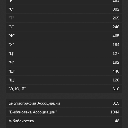
"Р"
283
"С"
882
"Т"
265
"У"
246
"Ф"
465
"Х"
184
"Ц"
127
"Ч"
192
"Ш"
446
"Щ"
120
"Э, Ю, Я"
610
Библиография Ассоциации
315
"Библиотека Ассоциации"
1944
А-библиотека
48