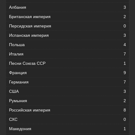
Албания
3
Британская империя
2
Персидская империя
0
Испанская империя
3
Польша
4
Италия
7
Песни Союза ССР
1
Франция
9
Германия
7
США
3
Румыния
2
Российская империя
8
СХС
0
Македония
1