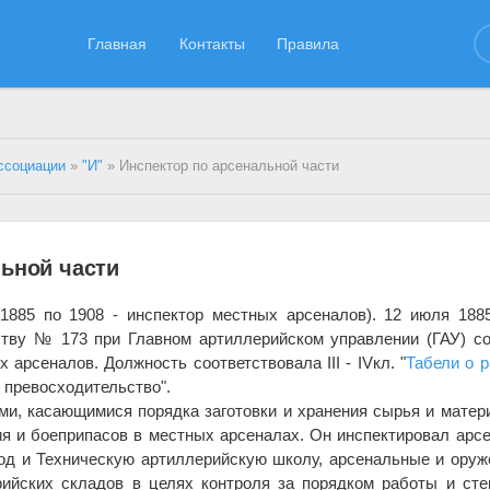
Главная
Контакты
Правила
ссоциации
»
"И"
» Инспектор по арсенальной части
льной части
с 1885 по 1908 - инспектор местных арсеналов). 12 июля 188
ству № 173 при Главном артиллерийском управлении (ГАУ) с
арсеналов. Должность соответствовала III - IVкл. "
Табели о р
 превосходительство".
ми, касающимися порядка заготовки и хранения сырья и матер
ия и боеприпасов в местных арсеналах. Он инспектировал арс
од и Техническую артиллерийскую школу, арсенальные и ору
рийских складов в целях контроля за порядком работы и ст