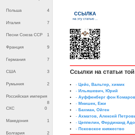
Польша
4
Италия
7
Песни Союза ССР
1
Франция
9
Германия
7
Ссылки на статьи той 
США
3
Румыния
2
-
Цейс, Вальтер, химик
-
Ильяшевич, Юрий
Российская империя
-
Ауффенберг фон Комаров
8
-
Мнишек, Ежи
СХС
0
-
Бахман, Ойген
-
Ахматов, Алексей Петров
Македония
1
-
Цеппелин, Фердинанд Адо
-
Псковское княжество
Болгария
2