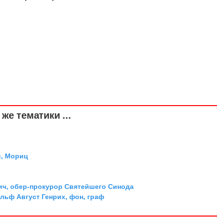
же тематики ...
, Мориц
ич, обер-прокурор Святейшего Синода
льф Август Генрих, фон, граф