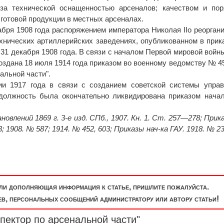
; за технической оснащенностью арсеналов; качеством и по
 готовой продукции в местных арсеналах.
бря 1908 года распоряжением императора Николая IIо реорган
хнических артиллерийских заведениях, опубликованном в прик
31 декабря 1908 года. В связи с началом Первой мировой войн
создана 18 июля 1914 года приказом во военному ведомству № 4
альной части".
и 1917 года в связи с созданием советской системы управ
должность была окончательно ликвидирована приказом нача
овлений 1869 г. 3-е изд. СПб., 1907. Кн. 1. Ст. 257—278; Прик
; 1908. № 587; 1914. № 452, 603; Приказы нач-ка ГАУ. 1918. № 23
или дополняющая информация к статье, пришлите пожалуйста.
, персональных сообщений администратору или автору статьи!
пектор по арсенальной части"