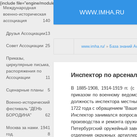
{include file="engine/modules/saperu/head.php"}
Международная
WWW.IMHA.RU
военно-историческая
ассоциация
140
Друзья Ассоциации
13
Совет Ассоциации
25
www.imha.ru/
»
База знаний А
Приказы,
циркулярные письма,
распоряжения по
Инспектор по арсена
Ассоциации
11
В 1885-1908, 1914-1919 гг. (
Сценарные планы
5
приказом по военному ведом
должность инспектора местных 
Военно-исторический
1722 года с обращением "Ваше
фестиваль "ДЕНЬ
Инспектор занимался вопроса
БОРОДИНА"
62
производства и ремонта оруж
Москва за нами. 1941
Петербургский оружейный зав
год.
8
отделения окружных артилле