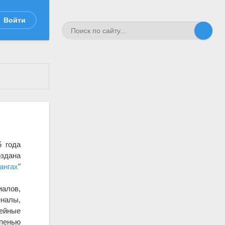
Войти
5 года
оздана
ангах
"
иалов,
еналы,
жейные
епенью