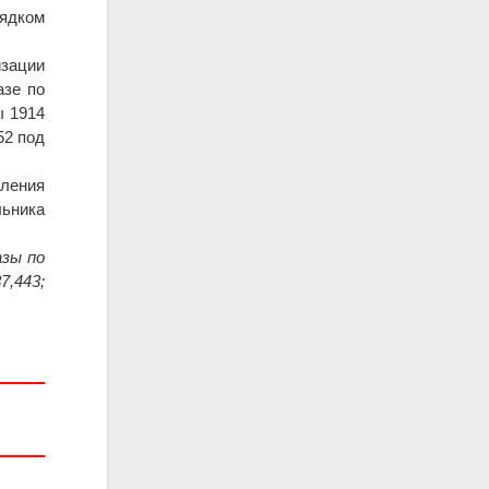
рядком
изации
азе по
ы 1914
52 под
ления
льника
азы по
7,443;