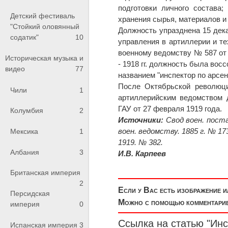
подготовки личного состава
Детский фестиваль
хранения сырья, материалов и
"Стойкий оловянный
Должность упразднена 15 дека
содатик"
10
управления в артиллерии и те
военному ведомству № 587 от 
Историческая музыка и
- 1918 гг. должность была вос
видео
77
названием "инспектор по арсен
После Октябрьской революци
Чили
1
артиллерийским ведомством 
ГАУ от 27 февраля 1919 года.
Колумбия
2
Источники:
Свод воен. постан
воен. ведомству. 1885 г. № 173
Мексика
1
1919. № 382.
Албания
3
И.В. Карпеев
Британская империя
2
Если у Вас есть изображение 
Персидская
Можно с помощью комментариев
империя
0
Ссылка на статью "Инс
Испанская империя
3