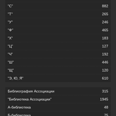
"С"
882
"Т"
265
"У"
246
"Ф"
465
"Х"
183
"Ц"
127
"Ч"
192
"Ш"
446
"Щ"
120
"Э, Ю, Я"
610
Библиография Ассоциации
315
"Библиотека Ассоциации"
1945
А-библиотека
48
Б-библиотека
75