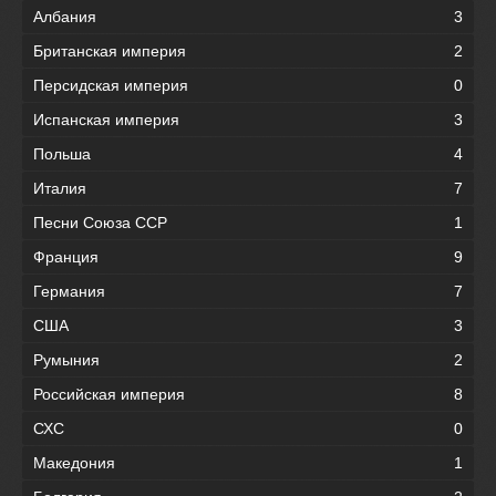
Албания
3
Британская империя
2
Персидская империя
0
Испанская империя
3
Польша
4
Италия
7
Песни Союза ССР
1
Франция
9
Германия
7
США
3
Румыния
2
Российская империя
8
СХС
0
Македония
1