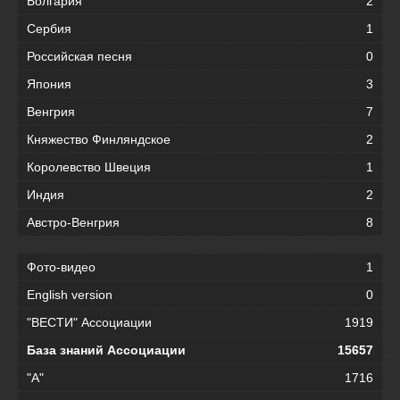
Болгария
2
Сербия
1
Российская песня
0
Япония
3
Венгрия
7
Княжество Финляндское
2
Королевство Швеция
1
Индия
2
Австро-Венгрия
8
Фото-видео
1
English version
0
"ВЕСТИ" Ассоциации
1919
База знаний Ассоциации
15657
"А"
1716