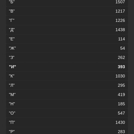
"Б"
1507
"В"
1217
"Г"
1226
"Д"
1438
"Е"
114
"Ж"
54
"З"
262
"И"
393
"К"
1030
"Л"
295
"М"
419
"Н"
185
"О"
547
"П"
1430
"Р"
283