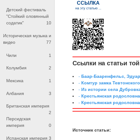
Детский фестиваль
"Стойкий оловянный
содатик"
10
Историческая музыка и
видео
77
Чили
1
Ссылки на статьи той 
Колумбия
2
-
Баар-Бааренфельс, Эдуа
Мексика
1
-
Комтур замка Тевтонског
-
Из истории села Дубровк
Албания
3
-
Крестьянская родословна
-
Крестьянская родословна
Британская империя
2
Персидская
империя
0
Источник статьи:
Испанская империя
3