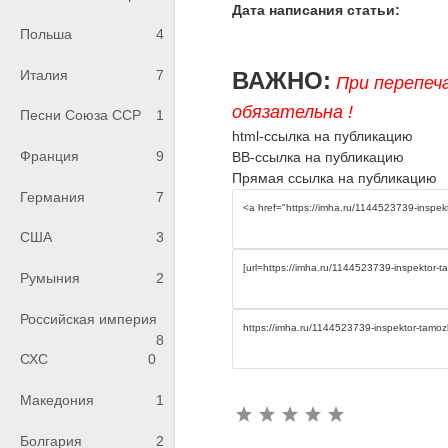
Дата написания статьи:
Польша
4
ВАЖНО:
Италия
7
При перепеч
обязательна !
Песни Союза ССР
1
html-ссылка на публикацию
Франция
9
BB-ссылка на публикацию
Прямая ссылка на публикацию
Германия
7
США
3
Румыния
2
Российская империя
8
СХС
0
Македония
1
Болгария
2