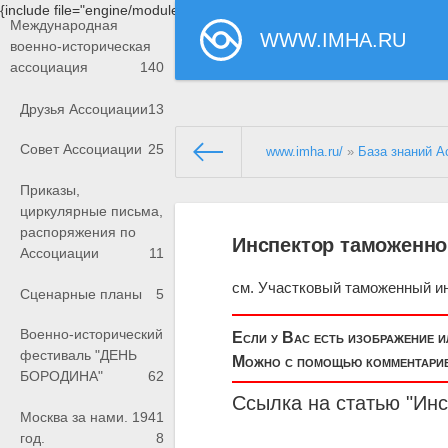
{include file="engine/modules/saperu/head.php"}
Международная
WWW.IMHA.RU
военно-историческая
ассоциация
140
Друзья Ассоциации
13
Совет Ассоциации
25
www.imha.ru/
»
База знаний А
Приказы,
циркулярные письма,
распоряжения по
Инспектор таможенно
Ассоциации
11
см. Участковый таможенный ин
Сценарные планы
5
Военно-исторический
Если у Вас есть изображение 
фестиваль "ДЕНЬ
Можно с помощью комментариев
БОРОДИНА"
62
Ссылка на статью "Инс
Москва за нами. 1941
год.
8