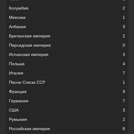
Колумбия
2
Мексика
1
Албания
3
Британская империя
2
Персидская империя
0
Испанская империя
3
Польша
4
Италия
7
Песни Союза ССР
1
Франция
9
Германия
7
США
3
Румыния
2
Российская империя
8