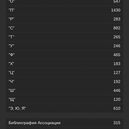
"О"
547
"П"
1430
"Р"
283
"С"
882
"Т"
265
"У"
246
"Ф"
465
"Х"
183
"Ц"
127
"Ч"
192
"Ш"
446
"Щ"
120
"Э, Ю, Я"
610
Библиография Ассоциации
315