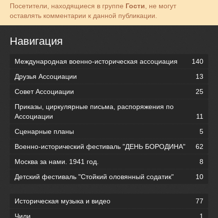
Посетители, находящиеся в группе
Гости
, не могут
оставлять комментарии к данной публикации.
Навигация
Международная военно-историческая ассоциация
140
Друзья Ассоциации
13
Совет Ассоциации
25
Приказы, циркулярные письма, распоряжения по
Ассоциации
11
Сценарные планы
5
Военно-исторический фестиваль "ДЕНЬ БОРОДИНА"
62
Москва за нами. 1941 год.
8
Детский фестиваль "Стойкий оловянный содатик"
10
Историческая музыка и видео
77
Чили
1