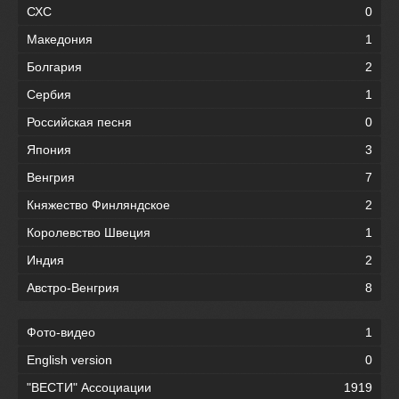
СХС
0
Македония
1
Болгария
2
Сербия
1
Российская песня
0
Япония
3
Венгрия
7
Княжество Финляндское
2
Королевство Швеция
1
Индия
2
Австро-Венгрия
8
Фото-видео
1
English version
0
"ВЕСТИ" Ассоциации
1919