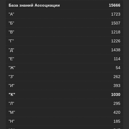
База знаний Ассоциации
15666
"А"
1723
"Б"
1507
"В"
1218
"Г"
1226
"Д"
1438
"Е"
114
"Ж"
54
"З"
262
"И"
393
"К"
1030
"Л"
295
"М"
420
"Н"
185