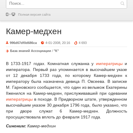
Полная версия сайта
Камер-медхен
996d67df0d686ca
4-01-2008, 20:16
4 693
База знаний Ассоциации
/
"К"
В 1733-1917 годах. Комнатная служанка у
императрицы
и
императора. Первый раз упоминается в высочайшем указе
от 12 декабря 1733 года, по которому Камер-медхен к
императору была назначена девица П. Овсеева. В записке
М. Гарновского сообщается, что один из вельмож Екатерины
IIженился на Камер-медхен, прислуживавшей при одевании
императрицы
в походе. В Придворном штате, утвержденном
высочайшим указом 30 декабря 1796 года, было указано, что
при дворе служат 6 Камер-медхен. Должность
просуществовала вплоть до февраля 1917 года.
Синоним:
Камер-медхин