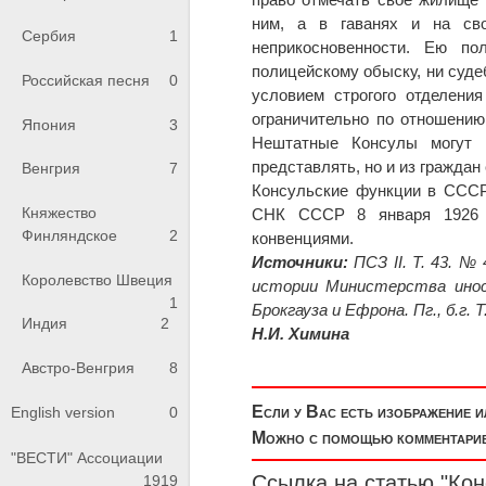
ним, а в гаванях и на св
Сербия
1
неприкосновенности. Ею по
полицейскому обыску, ни суде
Российская песня
0
условием строгого отделени
ограничительно по отношени
Япония
3
Нештатные Консулы могут н
представлять, но и из граждан
Венгрия
7
Консульские функции в СССР
Княжество
СНК СССР 8 января 1926 г
Финляндское
2
конвенциями.
Источники:
ПСЗ II. Т. 43. №
Королевство Швеция
истории Министерства иност
1
Брокгауза и Ефрона. Пг., б.г. Т.
Индия
2
Н.И. Химина
Австро-Венгрия
8
Если у Вас есть изображение 
English version
0
Можно с помощью комментариев
"ВЕСТИ" Ассоциации
Ссылка на статью "Кон
1919