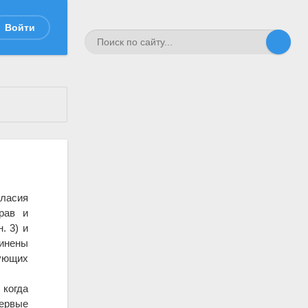
Войти
гласия
рав и
. 3) и
инены
вующих
когда
ервые