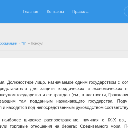
Главная
Контакты
Правила
ссоциации
»
"К"
» Консул
емя. Должностное лицо, назначаемое одним государством с со
представителя для защиты юридических и экономических п
сулом государства и его граждан (см., в частности, Гражданин
ывающим там подданным назначающего государства. Подч
л и находятся под непосредственным руководством соответст
наиболее широкое распространение, начиная с IX-X вв., 
чили торговые отношения на берегах Средиземного моря. П