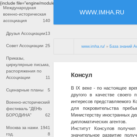
{include file="engine/modules/saperu/head.php"}
Международная
WWW.IMHA.RU
военно-историческая
ассоциация
140
Друзья Ассоциации
13
Совет Ассоциации
25
www.imha.ru/
»
База знаний А
Приказы,
циркулярные письма,
распоряжения по
Консул
Ассоциации
11
В IX веке - по настоящее вр
Сценарные планы
5
другого в качестве своего 
интересов представляемого Кон
Военно-исторический
для покровительства преб
фестиваль "ДЕНЬ
Министерству иностранных де
БОРОДИНА"
62
дипломатических агентов.
Москва за нами. 1941
Институт Консулов получил 
год.
8
значительное развитие полу