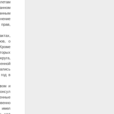
олетам
анном
анным
нение
 прав,
актах,
ов, о
 Кроме
оторых
круга,
енной
вались
 год в
твом и
онсул
менные
овенно
н имел
ть над