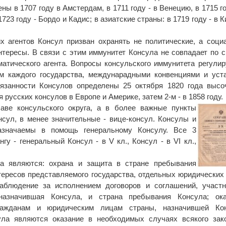
ы в 1707 году в Амстердам, в 1711 году - в Венецию, в 1715 го
 1723 году - Бордо и Кадис; в азиатские страны: в 1719 году - в К
х агентов Консул призван охранять не политические, а соци
нтересы. В связи с этим иммунитет Консула не совпадает по 
атического агента. Вопросы консульского иммунитета регули
ом каждого государства, междунарадными конвенциями и уст
бязанности Консулов определены 25 октября 1820 года выс
русских консулов в Европе и Америке, затем 2-м - в 1858 году.
аве консульского округа, а в более важные пункты
нсул, в менее значительные - вице-консул. Консулы и
азначаемы в помощь генеральному Консулу. Все 3
гу - генеральный Консул - в V кл., Консул - в VI кл.,
а являются: охрана и защита в стране пребывания
тересов представляемого государства, отдельных юридических
 наблюдение за исполнением договоров и соглашений, участ
назначившая Консула, и страна пребывания Консула; ока
ражданам и юридическим лицам страны, назначившей Кон
а являются оказание в необходимых случаях всякого зако