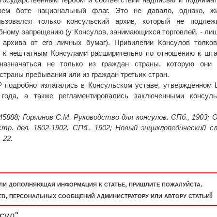
оем боте национальный флаг. Это не давало, однако, ж
льзовался только консульский архив, который не подлеж
бному запрещению (у Консулов, занимающихся торговлей, - ли
я архива от его личных бумаг). Привилегии Консулов толко
ю к нештатным Консулами расширительно по отношению к шт
азначаться не только из граждан страны, которую они 
 страны пребывания или из граждан третьих стран.
 подробно излагались в Консульском уставе, утвержденном
ода, а также регламентировались заключенными консуль
 45888; Горяинов С.М. Руководство для консулов. СПб., 1903; 
р. дел. 1802-1902. СПб., 1902; Новый энциклопедический с
 22.
или дополняющая информация к статье, пришлите пожалуйста.
, персональных сообщений администратору или автору статьи!
сул"