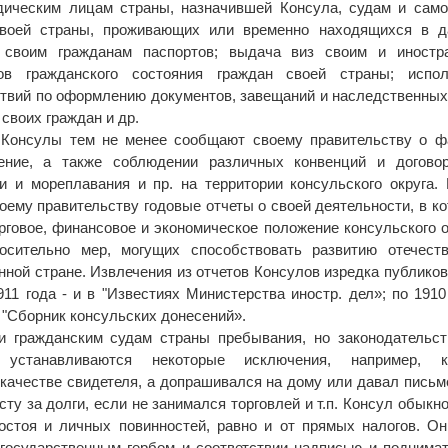
дическим лицам страны, назначившей Консула, судам и сам
своей страны, проживающих или временно находящихся в д
а своим гражданам паспортов; выдача виз своим и иностр
тов гражданского состояния граждан своей страны; испол
твий по оформлению документов, завещаний и наследственных
 своих граждан и др.
, Консулы тем не менее сообщают своему правительству о ф
ение, а также соблюдении различных конвенций и договор
ли и мореплавания и пр. на территории консульского округа.
воему правительству годовые отчеты о своей деятельности, в к
говое, финансовое и экономическое положение консульского о
осительно мер, могущих способствовать развитию отечеств
нной стране. Извлечения из отчетов Консулов изредка публико
911 года - и в "Известиях Министерства иностр. дел»; по 1910
"Сборник консульских донесений».
и гражданским судам страны пребывания, но законодательс
 устанавливаются некоторые исключения, например, к
 качестве свидетеля, а допрашивался на дому или давал пись
сту за долги, если не занимался торговлей и т.п. Консул обыкн
остоя и личных повинностей, равно и от прямых налогов. О
государственным гербом и соответствии надписью и поднима