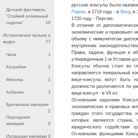
русские консулы были назначен
Детский фестиваль
Париж
, в 1718 году - в
Вену
, в
"Стойкий оловянный
1720 году - Персию.
содатик"
10
В отличие от дипломатически
экономические и правовые» и
Историческая музыка и
объему с иммунитетом диплом
видео
77
внутренним законодательств
Права, задачи, функции и о
Чили
1
утвержденным 1-м Уставом для 
Консулы обычно стоит во гл
Колумбия
2
направляется генеральный ко
вице-консулы могут быть н
Мексика
1
должности различаются по ран
Албания
3
вице-консул - в VII кл.
Основными задачами Консул
Британская империя
экономических и правовых ин
2
граждан этого государства,
Персидская
которых являются страна, 
империя
0
юридического содействия г
Основными функциями Консул
Испанская империя
3