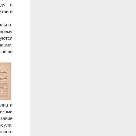
ду - в
итай и
ально-
своему
руются
авами.
очайше
 лиц и
никами
зание
сула.
нного