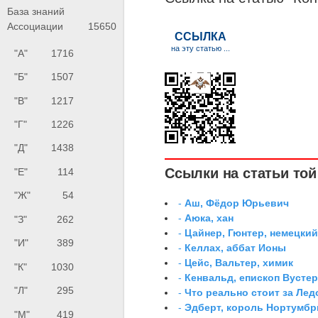
База знаний
Ассоциации
15650
"А"
1716
"Б"
1507
"В"
1217
"Г"
1226
"Д"
1438
Ссылки на статьи той 
"Е"
114
"Ж"
54
-
Аш, Фёдор Юрьевич
-
Аюка, хан
"З"
262
-
Цайнер, Гюнтер, немецки
"И"
389
-
Келлах, аббат Ионы
-
Цейс, Вальтер, химик
"К"
1030
-
Кенвальд, епископ Вусте
"Л"
295
-
Что реально стоит за Ле
-
Эдберт, король Нортумбр
"М"
419