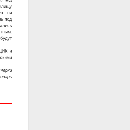
илищу
ит ни
шь под
вались
атным.
будут
 ЦИК и
скими
Очерки
ловарь