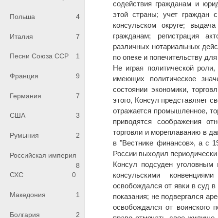
содействия гражданам и юри
этой страны; учет граждан 
Польша
4
консульском округе; выдач
гражданам; регистрация ак
Италия
7
различных нотариальных дейс
Песни Союза ССР
1
по опеке и попечительству для
Не играя политической роли
Франция
9
имеющих политическое знач
состоянии экономики, торгов
Германия
7
этого, Консул представляет с
отражается промышленное, тор
США
3
приводятся соображения отн
торговли и мореплаванию в да
Румыния
2
в "Вестнике финансов», а с 1
России выходил периодически 
Российская империя
Консул подсуден уголовным 
8
консульскими конвенциями
СХС
0
освобождался от явки в суд в
Македония
1
показания; не подвергался аре
освобождался от воинского п
Болгария
2
право отмечать свое жилище 