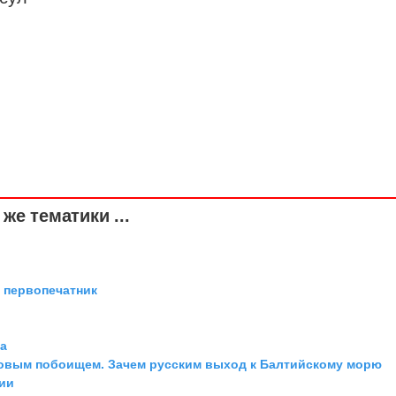
же тематики ...
й первопечатник
ра
довым побоищем. Зачем русским выход к Балтийскому морю
ии