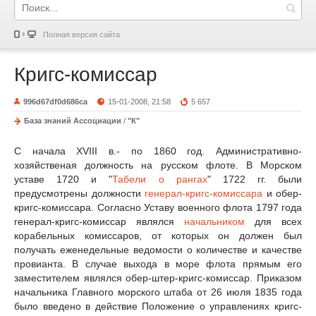
Полная версия сайта
Кригс-комиссар
996d67df0d686ca
15-01-2008, 21:58
5 657
База знаний Ассоциации
/
"К"
С начала XVIII в.- по 1860 год. Административно-
хозяйственая должность на русском флоте. В Морском
уставе 1720 и "
Табели о рангах
" 1722 гг. были
предусмотрены должности
генерал-кригс-комиссара
и обер-
кригс-комиссара. Согласно Уставу военного флота 1797 года
генерал-кригс-комиссар являлся
начальником
для всех
корабельных комиссаров, от которых он должен был
получать еженедельные ведомости о количестве и качестве
провианта. В случае выхода в море флота прямым его
заместителем являлся обер-штер-кригс-комиссар. Приказом
начальника Главного морского штаба от 26 июля 1835 года
было введено в действие Положение о управлениях кригс-