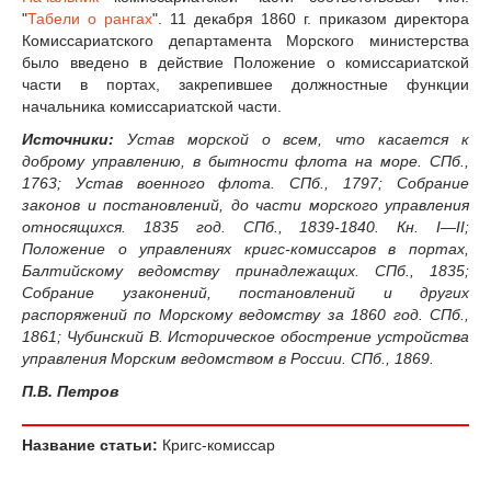
"
Табели о рангах
". 11 декабря 1860 г. приказом директора
Комиссариатского департамента Морского министерства
было введено в действие Положение о комиссариатской
части в портах, закрепившее должностные функции
начальника комиссариатской части.
Источники:
Устав морской о всем, что касается к
доброму управлению, в бытности флота на море. СПб.,
1763; Устав военного флота. СПб., 1797; Собрание
законов и постановлений, до части морского управления
относящихся. 1835 год. СПб., 1839-1840. Кн. I—II;
Положение о управлениях кригс-комиссаров в портах,
Балтийскому ведомству принадлежащих. СПб., 1835;
Собрание узаконений, постановлений и других
распоряжений по Морскому ведомству за 1860 год. СПб.,
1861; Чубинский В. Историческое обострение устройства
управления Морским ведомством в России. СПб., 1869.
П.В. Петров
Название статьи:
Кригс-комиссар