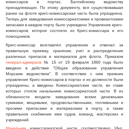
комиссаров в портах, Балтийскому ведомству
принадлежащих. По этому документу, вся существовавшая
ранее на флоте кригс-комиссарская часть была упразднена.
Теперь для заведования комиссариатскими и провиантскими
запасами в каждом порту было учреждено Управление кригс-
комиссаров, которое состояло из Кригс-комиссара и его
помощников.
Кригс-комиссар возглавлял управление и отвечал за
правильную приемку, хранение, учет и распределение
различных припасов и материалов для флота. Приказом
генерал-адмирала
№ 15 от 19 февраля 1860 года было
введено в действие "Общее образование управления
Морским ведомством". В соответствии с ним прежние
управления Кригс-комиссаров в портах и их должности были
упразднены, а введены Комиссариатские части, во главе
которых стояли начальники комиссариатской части. В их
обязанности входили заведование всеми денежными
суммами, вещевыми, продовольственными, топливными и
прочими припасами и материалами в порту, а также
правильное снабжение ими судов, команд, мастерских и
учреждений.
Начальник
комиссариатской части соответствовал VIкл.