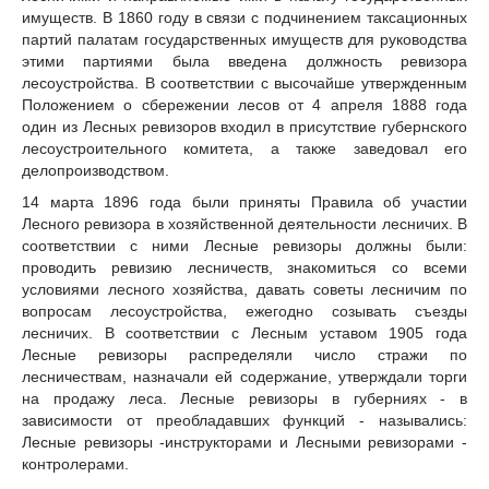
имуществ. В 1860 году в связи с подчинением таксационных
партий палатам государственных имуществ для руководства
этими партиями была введена должность ревизора
лесоустройства. В соответствии с высочайше утвержденным
Положением о сбережении лесов от 4 апреля 1888 года
один из Лесных ревизоров входил в присутствие губернского
лесоустроительного комитета, а также заведовал его
делопроизводством.
14 марта 1896 года были приняты Правила об участии
Лесного ревизора в хозяйственной деятельности лесничих. В
соответствии с ними Лесные ревизоры должны были:
проводить ревизию лесничеств, знакомиться со всеми
условиями лесного хозяйства, давать советы лесничим по
вопросам лесоустройства, ежегодно созывать съезды
лесничих. В соответствии с Лесным уставом 1905 года
Лесные ревизоры распределяли число стражи по
лесничествам, назначали ей содержание, утверждали торги
на продажу леса. Лесные ревизоры в губерниях - в
зависимости от преобладавших функций - назывались:
Лесные ревизоры -инструкторами и Лесными ревизорами -
контролерами.