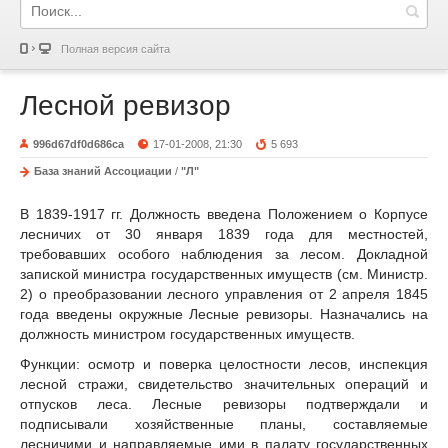
Полная версия сайта
Лесной ревизор
996d67df0d686ca
17-01-2008, 21:30
5 693
База знаний Ассоциации
/
"Л"
В 1839-1917 гг. Должность введена Положением о Корпусе
лесничих от 30 января 1839 года для местностей,
требовавших особого наблюдения за лесом. Докладной
запиской министра государственных имуществ (см. Министр.
2) о преобразовании лесного управления от 2 апреля 1845
года введены окружные Лесные ревизоры. Назначались на
должность министром государственных имуществ.
Функции: осмотр и поверка целостности лесов, инспекция
лесной стражи, свидетельство значительных операций и
отпусков леса. Лесные ревизоры подтверждали и
подписывали хозяйственные планы, составляемые
лесничими и направляемые ими в палату государственных