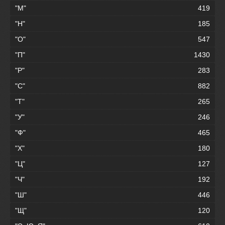
"М"
419
"Н"
185
"О"
547
"П"
1430
"Р"
283
"С"
882
"Т"
265
"У"
246
"Ф"
465
"Х"
180
"Ц"
127
"Ч"
192
"Ш"
446
"Щ"
120