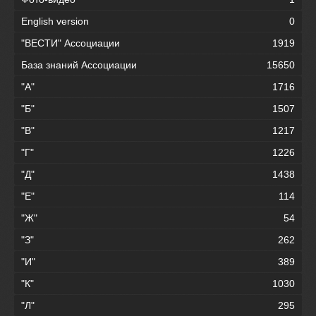
English version
0
"ВЕСТИ" Ассоциации
1919
База знаний Ассоциации
15650
"А"
1716
"Б"
1507
"В"
1217
"Г"
1226
"Д"
1438
"Е"
114
"Ж"
54
"З"
262
"И"
389
"К"
1030
"Л"
295