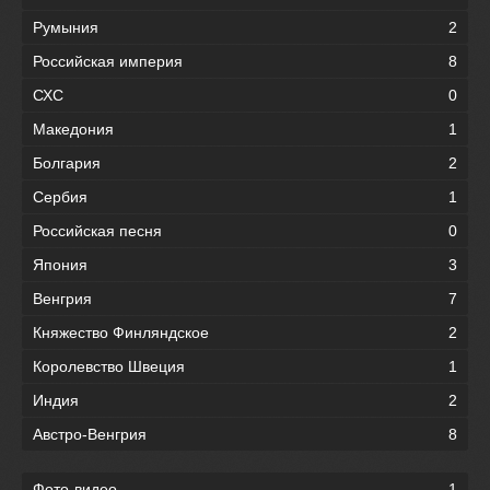
Румыния
2
Российская империя
8
СХС
0
Македония
1
Болгария
2
Сербия
1
Российская песня
0
Япония
3
Венгрия
7
Княжество Финляндское
2
Королевство Швеция
1
Индия
2
Австро-Венгрия
8
Фото-видео
1