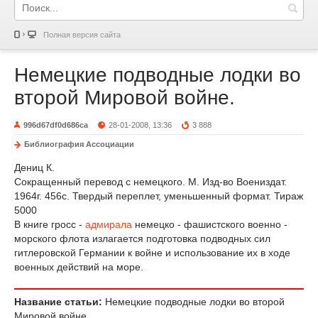
Полная версия сайта
Немецкие подводные лодки во
второй Мировой войне.
996d67df0d686ca
28-01-2008, 13:36
3 888
Библиография Ассоциации
Дениц К.
Сокращенный перевод с немецкого. М. Изд-во Воениздат.
1964г. 456с. Твердый переплет, уменьшенный формат. Тираж
5000
В книге гросс -
адмирала
немецко - фашистского военно -
морского флота излагается подготовка подводных сил
гитлеровской Германии к войне и использование их в ходе
военных действий на море.
Название статьи:
Немецкие подводные лодки во второй
Мировой войне.