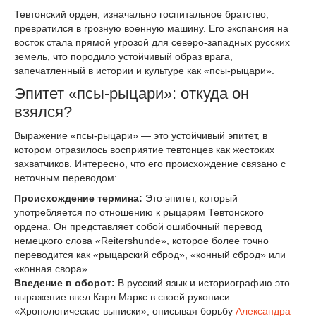
Тевтонский орден, изначально госпитальное братство,
превратился в грозную военную машину. Его экспансия на
восток стала прямой угрозой для северо-западных русских
земель, что породило устойчивый образ врага,
запечатленный в истории и культуре как «псы-рыцари».
Эпитет «псы-рыцари»: откуда он
взялся?
Выражение «псы-рыцари» — это устойчивый эпитет, в
котором отразилось восприятие тевтонцев как жестоких
захватчиков. Интересно, что его происхождение связано с
неточным переводом:
Происхождение термина:
Это эпитет, который
употребляется по отношению к рыцарям Тевтонского
ордена. Он представляет собой ошибочный перевод
немецкого слова «Reitershunde», которое более точно
переводится как «рыцарский сброд», «конный сброд» или
«конная свора».
Введение в оборот:
В русский язык и историографию это
выражение ввел Карл Маркс в своей рукописи
«Хронологические выписки», описывая борьбу
Александра