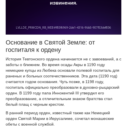
Основание в Святой Земле: от
госпиталя к ордену
История Тевтонского ордена начинается не с завоеваний, а с
заботы о ближнем. Во время осады Акры в 1190 году
немецкие купцы из Любека основали полевой госпиталь для
раненых и больных соотечественников. Эта дата (1190 год)
считается годом основания. Чуть позже, в 1198 году,
госпиталь официально преобразовали в духовно-рыцарский
орден. В 1199 году папа Иннокентий III утвердил его
преобразование, а отличительным знаком братства стал
белый плащ с черным крестом.
В ранний период орден, известный также как Немецкий
орден Святой Марии в Иерусалиме, сочетал монашеские
обеты с военной службой.