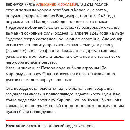
вернулся князь
Александр Ярославич
. В 1241 году он
стремительным ударом освободил Копорье, а затем,
получив подкрепление из Владимира, в марте 1242 года
штурмом взял Псков, освободив город от захватчиков.
Ледовое побоище:
Желая завершить разгром, Александр
выманил основные силы ордена. 5 апреля 1242 года на льду
Чудского озера состоялось решающее сражение. Александр
использовал тактику, противопоставив немецкому клину
(«свинье») сильные фланги. Тяжелая рыцарская конница
увязла в центре, была атакована с флангов и с тыла, после
чего обратилась в бегство.
Итоги и значение: Потери ордена были огромны. По
мирному договору Орден отказался от всех захваченных
русских земель и вернул пленных.
Эта победа остановила западную экспансию, сохранив
государственность и православную идентичность Руси. Как
точно подметил патриарх Кирилл, «ханам нужны были наши
карманы, но он дал мощный отпор тевтонцам, потому что им
нужны были наши души».
Название статьи:
Тевтонский орден история