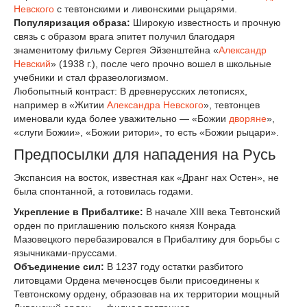
Невского
с тевтонскими и ливонскими рыцарями.
Популяризация образа:
Широкую известность и прочную
связь с образом врага эпитет получил благодаря
знаменитому фильму Сергея Эйзенштейна «
Александр
Невский
» (1938 г.), после чего прочно вошел в школьные
учебники и стал фразеологизмом.
Любопытный контраст: В древнерусских летописях,
например в «Житии
Александра Невского
», тевтонцев
именовали куда более уважительно — «Божии
дворяне
»,
«слуги Божии», «Божии ритори», то есть «Божии рыцари».
Предпосылки для нападения на Русь
Экспансия на восток, известная как «Дранг нах Остен», не
была спонтанной, а готовилась годами.
Укрепление в Прибалтике:
В начале XIII века Тевтонский
орден по приглашению польского князя Конрада
Мазовецкого перебазировался в Прибалтику для борьбы с
язычниками-пруссами.
Объединение сил:
В 1237 году остатки разбитого
литовцами Ордена меченосцев были присоединены к
Тевтонскому ордену, образовав на их территории мощный