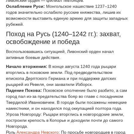
Ливонский орден — филиал тевтонцев.
Ослабление Руси:
Монгольское нашествие 1237–1240
годов значительно ослабило русские княжества, лишив их
возможности выставить единую армию для защиты западных
рубежей.
Поход на Русь (1240–1242 гг.): захват,
освобождение и победа
Воспользовавшись ситуацией, Ливонский орден начал
активные боевые действия.
Начало вторжения:
В конце августа 1240 года рыцари
вторглись в псковские земли. Под предводительством
епископа Дерптского Германа и при поддержке датских
рыцарей из Ревеля, они захватили Изборск.
Падение Пскова:
Псковское ополчение было разбито, а сам
город пал из-за предательства бояр во главе с посадником
Твердилой Иванковичем. В городе были посажены немецкие
наместники, и он находился под оккупацией полтора года.
Угроза Новгороду: Рыцари вторглись в новгородские земли,
построили крепость в Копорье и доходили почти до самого
Новгорода.
Роль
Александра Невского
: По просьбе новгородцев в город