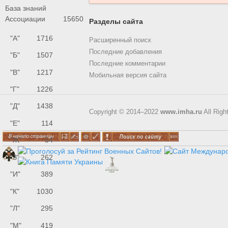
База знаний
Ассоциации
15650
Разделы сайта
"А"
1716
Расширенный поиск
Последние добавления
"Б"
1507
Последние комментарии
"В"
1217
Мобильная версия сайта
"Г"
1226
"Д"
1438
Copyright © 2014–2022
www.imha.ru
All Righ
"Е"
114
"Ж"
54
"З"
262
"И"
389
"К"
1030
"Л"
295
"М"
419