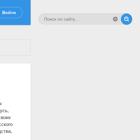
Войти
я
Русь,
своих
сского
дства,