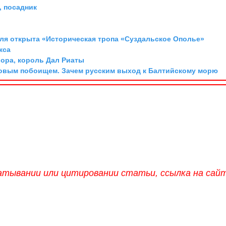
 посадник
аля открыта «Историческая тропа «Суздальское Ополье»
кса
Мора, король Дал Риаты
довым побоищем. Зачем русским выход к Балтийскому морю
атывании или цитировании статьи, ссылка на сай