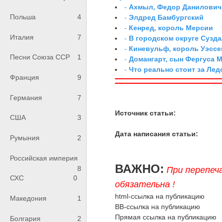
-
Ахмыл, Федор Данилович,
Польша
4
-
Элдред Бамбургский
-
Кенред, король Мерсии
Италия
7
-
В городском округе Сузд
-
Киневульф, король Уэссе
Песни Союза ССР
1
-
Домангарт, сын Фергуса 
-
Что реально стоит за Ле
Франция
9
Германия
7
Источник статьи:
США
3
Дата написания статьи:
Румыния
2
Российская империя
ВАЖНО:
8
При перепеч
СХС
0
обязательна !
html-ссылка на публикацию
Македония
1
BB-ссылка на публикацию
Прямая ссылка на публикацию
Болгария
2