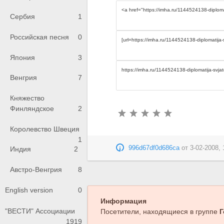
Сербия
1
Российская песня
0
Япония
3
Венгрия
7
Княжество
Финляндское
2
Королевство Швеция
1
996d67df0d686ca
от
3-02-2008, 
Индия
2
Австро-Венгрия
8
English version
0
Информация
"ВЕСТИ" Ассоциации
Посетители, находящиеся в группе
Г
1919