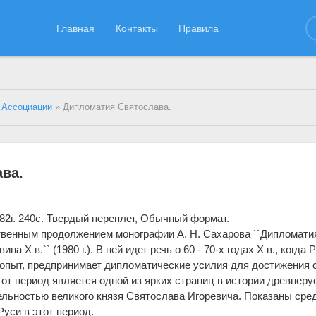
Главная
Контакты
Правила
 Ассоциации
» Дипломатия Святослава.
ва.
2г. 240с. Твердый переплет, Обычный формат.
твенным продолжением монографии А. Н. Сахарова ``Дипломати
на X в.`` (1980 г.). В ней идет речь о 60 - 70-х годах X в., когда 
опыт, предпринимает дипломатические усилия для достижения 
от период является одной из ярких страниц в истории древнеру
тельностью великого князя Святослава Игоревича. Показаны сре
уси в этот период.