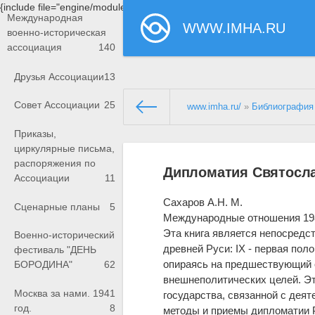
{include file="engine/modules/saperu/head.php"}
Международная
WWW.IMHA.RU
военно-историческая
ассоциация
140
Друзья Ассоциации
13
Совет Ассоциации
25
www.imha.ru/
»
Библиография
Приказы,
циркулярные письма,
распоряжения по
Дипломатия Святосла
Ассоциации
11
Сахаров А.Н. М.
Сценарные планы
5
Международные отношения 198
Эта книга является непосредс
Военно-исторический
древней Руси: IX - первая полови
фестиваль "ДЕНЬ
опираясь на предшествующий 
БОРОДИНА"
62
внешнеполитических целей. Эт
Москва за нами. 1941
государства, связанной с дея
год.
8
методы и приемы дипломатии Р