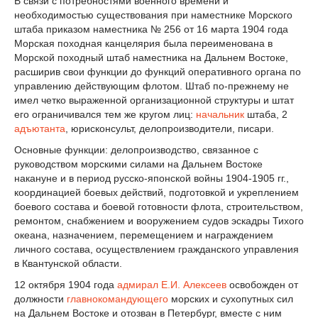
В связи с потребностями военного времени и
необходимостью существования при наместнике Морского
штаба приказом наместника № 256 от 16 марта 1904 года
Морская походная канцелярия была переименована в
Морской походный штаб наместника на Дальнем Востоке,
расширив свои функции до функций оперативного органа по
управлению действующим флотом. Штаб по-прежнему не
имел четко выраженной организационной структуры и штат
его ограничивался тем же кругом лиц:
начальник
штаба, 2
адъютанта
, юрисконсульт, делопроизводители, писари.
Основные функции: делопроизводство, связанное с
руководством морскими силами на Дальнем Востоке
накануне и в период русско-японской войны 1904-1905 гг.,
координацией боевых действий, подготовкой и укреплением
боевого состава и боевой готовности флота, строительством,
ремонтом, снабжением и вооружением судов эскадры Тихого
океана, назначением, перемещением и награждением
личного состава, осуществлением гражданского управления
в Квантунской области.
12 октября 1904 года
адмирал
Е.И. Алексеев
освобожден от
должности
главнокомандующего
морских и сухопутных сил
на Дальнем Востоке и отозван в Петербург, вместе с ним