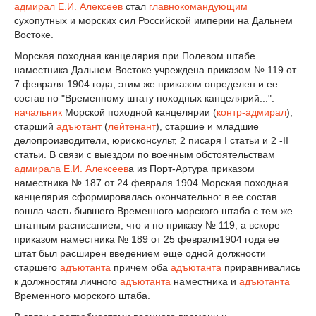
адмирал
Е.И. Алексеев
стал
главнокомандующим
сухопутных и морских сил Российской империи на Дальнем
Востоке.
Морская походная канцелярия при Полевом штабе
наместника Дальнем Востоке учреждена приказом № 119 от
7 февраля 1904 года, этим же приказом определен и ее
состав по "Временному штату походных канцелярий...":
начальник
Морской походной канцелярии (
контр-адмирал
),
старший
адъютант
(
лейтенант
), старшие и младшие
делопроизводители, юрисконсульт, 2 писаря I статьи и 2 -II
статьи. В связи с выездом по военным обстоятельствам
адмирала
Е.И. Алексеев
а из Порт-Артура приказом
наместника № 187 от 24 февраля 1904 Морская походная
канцелярия сформировалась окончательно: в ее состав
вошла часть бывшего Временного морского штаба с тем же
штатным расписанием, что и по приказу № 119, а вскоре
приказом наместника № 189 от 25 февраля1904 года ее
штат был расширен введением еще одной должности
старшего
адъютанта
причем оба
адъютанта
приравнивались
к должностям личного
адъютанта
наместника и
адъютанта
Временного морского штаба.