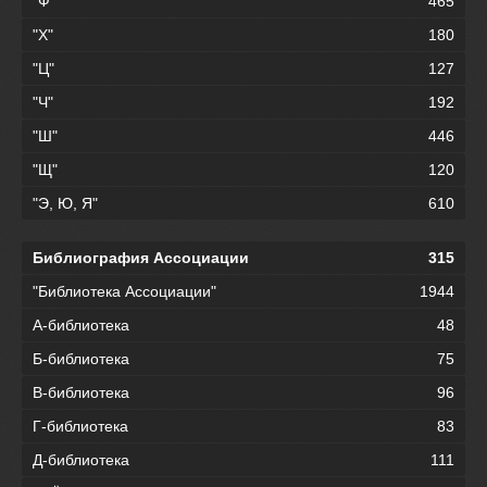
"Ф"
465
"Х"
180
"Ц"
127
"Ч"
192
"Ш"
446
"Щ"
120
"Э, Ю, Я"
610
Библиография Ассоциации
315
"Библиотека Ассоциации"
1944
А-библиотека
48
Б-библиотека
75
В-библиотека
96
Г-библиотека
83
Д-библиотека
111