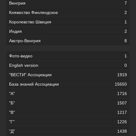
Венгрия
7
Княжество Финляндское
2
Королевство Швеция
1
Индия
2
Австро-Венгрия
8
Фото-видео
1
English version
0
"ВЕСТИ" Ассоциации
1919
База знаний Ассоциации
15650
"А"
1716
"Б"
1507
"В"
1217
"Г"
1226
"Д"
1438