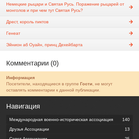
Немецкие рыцари и Святая Русь. Поражение рыцарей от
монголов и при чем тут Святая Русь?
Дрест, король пиктов
Генеат
Эйнион аб Оуайн, принц Дехейбарта
Комментарии (0)
Информация
Посетители, находящиеся в группе
Гости
, не могут
оставлять комментарии к данной публикации.
Навигация
Международная военно-историческая ассоциация
140
Друзья Ассоциации
13
Совет Ассоциации
25