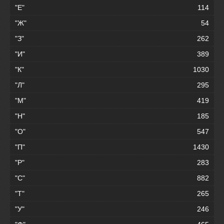
"Е"
114
"Ж"
54
"З"
262
"И"
389
"К"
1030
"Л"
295
"М"
419
"Н"
185
"О"
547
"П"
1430
"Р"
283
"С"
882
"Т"
265
"У"
246