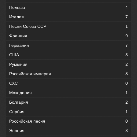
Польша
4
Италия
7
Песни Союза ССР
1
Франция
9
Германия
7
США
3
Румыния
2
Российская империя
8
СХС
0
Македония
1
Болгария
2
Сербия
1
Российская песня
0
Япония
3