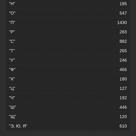
"Н"
185
"О"
547
"П"
1430
"Р"
283
"С"
882
"Т"
265
"У"
246
"Ф"
465
"Х"
180
"Ц"
127
"Ч"
192
"Ш"
446
"Щ"
120
"Э, Ю, Я"
610