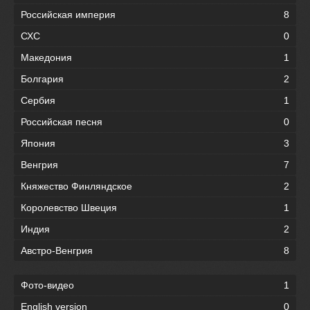
Российская империя
8
СХС
0
Македония
1
Болгария
2
Сербия
1
Российская песня
0
Япония
3
Венгрия
7
Княжество Финляндское
2
Королевство Швеция
1
Индия
2
Австро-Венгрия
8
Фото-видео
1
English version
0