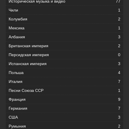
Историческая музыка и видео
77
Чили
1
Колумбия
2
Мексика
1
Албания
3
Британская империя
2
Персидская империя
0
Испанская империя
3
Польша
4
Италия
7
Песни Союза ССР
1
Франция
9
Германия
7
США
3
Румыния
2