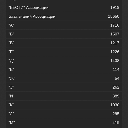
"ВЕСТИ" Ассоциации
1919
База знаний Ассоциации
15650
"А"
1716
"Б"
1507
"В"
1217
"Г"
1226
"Д"
1438
"Е"
114
"Ж"
54
"З"
262
"И"
389
"К"
1030
"Л"
295
"М"
419