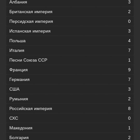
Албания
3
Британская империя
2
Персидская империя
0
Испанская империя
3
Польша
4
Италия
7
Песни Союза ССР
1
Франция
9
Германия
7
США
3
Румыния
2
Российская империя
8
СХС
0
Македония
1
Болгария
2