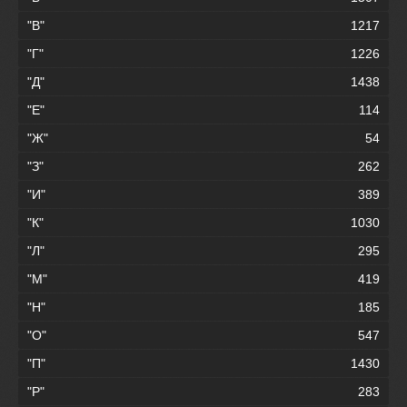
"В"
1217
"Г"
1226
"Д"
1438
"Е"
114
"Ж"
54
"З"
262
"И"
389
"К"
1030
"Л"
295
"М"
419
"Н"
185
"О"
547
"П"
1430
"Р"
283