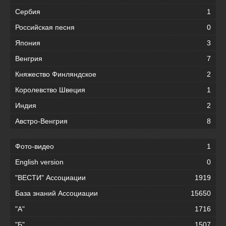
Сербия
1
Российская песня
0
Япония
3
Венгрия
7
Княжество Финляндское
2
Королевство Швеция
1
Индия
2
Австро-Венгрия
8
Фото-видео
1
English version
0
"ВЕСТИ" Ассоциации
1919
База знаний Ассоциации
15650
"А"
1716
"Б"
1507