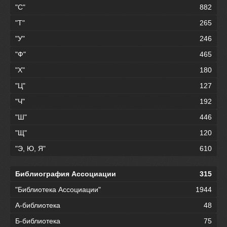
"С"
882
"Т"
265
"У"
246
"Ф"
465
"Х"
180
"Ц"
127
"Ч"
192
"Ш"
446
"Щ"
120
"Э, Ю, Я"
610
Библиография Ассоциации
315
"Библиотека Ассоциации"
1944
А-библиотека
48
Б-библиотека
75