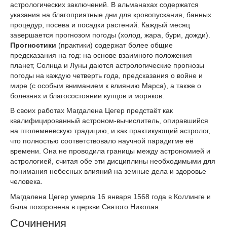
астрологических заключений. В альманахах содержатся
указания на благоприятные дни для кровопускания, банных
процедур, посева и посадки растений. Каждый месяц
завершается прогнозом погоды (холод, жара, бури, дожди).
Прогностики
(практики) содержат более общие
предсказания на год: на основе взаимного положения
планет, Солнца и Луны даются астрологические прогнозы
погоды на каждую четверть года, предсказания о войне и
мире (с особым вниманием к влиянию Марса), а также о
болезнях и благосостоянии купцов и моряков.
В своих работах Магдалена Цегер предстаёт как
квалифицированный астроном-вычислитель, опиравшийся
на птолемеевскую традицию, и как практикующий астролог,
что полностью соответствовало научной парадигме её
времени. Она не проводила границы между астрономией и
астрологией, считая обе эти дисциплины необходимыми для
понимания небесных влияний на земные дела и здоровье
человека.
Магдалена Цегер умерла 16 января 1568 года в Коллинге и
была похоронена в церкви Святого Николая.
Сочинения