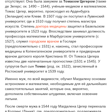
отсутствуют. Она была замужем за
Томасом Цегером
(также
де Зегерс; ок. 1490 – 1544), учёным-медиком и математиком.
Томас Цегер, вероятно, происходил из Арденбурга
(Зеландия) или Клеве. В 1507 году он поступил в Лувенский
университет, где в 1510 году получил степень магистра
искусств. Степень
доктора медицины
защитил в Базельском
университете в 1523 году. Впоследствии занимал должность
профессора математики в Марбургском университете (с
1527), служил
городским врачом
в Госларе
(предположительно с 1531) и, наконец, стал профессором
медицины в Копенгагенском университете и придворным
врачом датского короля Кристиана III. От Томаса Цегера
известны две напечатанные прогностики (1531 и 1545). У
супругов был сын
Томас
(род. ок. 1522), зачисленный в
Ростокский университет в 1539 году.
Именно муж, по всей видимости, обучил Магдалену основам
астрономии и математики, необходимым для её дальнейших
самостоятельных занятий, которые она, вероятно,
дополнила собственными штудиями, включая освоение
латыни.
После смерти мужа в 1544 году Магдалена Цегер переехала
в Коллинг (Дания), где, предположительно, поддерживала