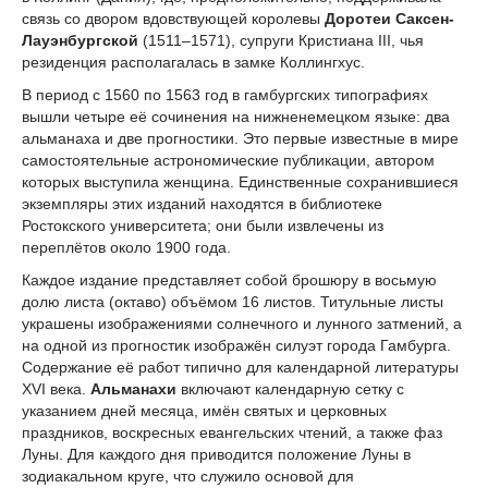
связь со двором вдовствующей королевы
Доротеи Саксен-
Лауэнбургской
(1511–1571), супруги Кристиана III, чья
резиденция располагалась в замке Коллингхус.
В период с 1560 по 1563 год в гамбургских типографиях
вышли четыре её сочинения на нижненемецком языке: два
альманаха и две прогностики. Это первые известные в мире
самостоятельные астрономические публикации, автором
которых выступила женщина. Единственные сохранившиеся
экземпляры этих изданий находятся в библиотеке
Ростокского университета; они были извлечены из
переплётов около 1900 года.
Каждое издание представляет собой брошюру в восьмую
долю листа (октаво) объёмом 16 листов. Титульные листы
украшены изображениями солнечного и лунного затмений, а
на одной из прогностик изображён силуэт города Гамбурга.
Содержание её работ типично для календарной литературы
XVI века.
Альманахи
включают календарную сетку с
указанием дней месяца, имён святых и церковных
праздников, воскресных евангельских чтений, а также фаз
Луны. Для каждого дня приводится положение Луны в
зодиакальном круге, что служило основой для