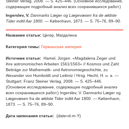
Steiner Verlag, 2008. — S. 425–446. (Основное исследование,
содержащее подробный анализ всех сохранившихся работ.)
Ingerslev, V.
Danmarks Læger og Lægevæsen fra de ældste
Tider indtil Aar 1800.
— København, 1873. — S. 75–76, 89–90.
Название статьи:
Цегер, Магдалена
Категория темы:
Германская империя
Источник статьи:
Hamel, Jürgen. «Magdalena Zeger und
ihre astronomischen Arbeiten 1561/1563» // Kosmos und Zahl:
Beiträge zur Mathematik- und Astronomiegeschichte, zu
Alexander von Humboldt und Leibniz / Hrsg. Hecht, H. u. a. —
Stuttgart: Franz Steiner Verlag, 2008. — S. 425–446.
(Основное исследование, содержащее подробный анализ
всех сохранившихся работ.) Ingerslev, V. Danmarks Læger og
Lægevæsen fra de ældste Tider indtil Aar 1800. — København,
1873. — S. 75–76, 89–90.
Дата написания статьи:
{date=d-m-Y}