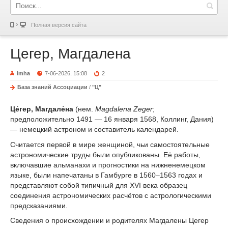
Полная версия сайта
Цегер, Магдалена
imha
7-06-2026, 15:08
2
База знаний Ассоциации
/
"Ц"
Це́гер, Магдале́на
(нем.
Magdalena Zeger
;
предположительно 1491 — 16 января 1568, Коллинг, Дания)
— немецкий астроном и составитель календарей.
Считается первой в мире женщиной, чьи самостоятельные
астрономические труды были опубликованы. Её работы,
включавшие альманахи и прогностики на нижненемецком
языке, были напечатаны в Гамбурге в 1560–1563 годах и
представляют собой типичный для XVI века образец
соединения астрономических расчётов с астрологическими
предсказаниями.
Сведения о происхождении и родителях Магдалены Цегер