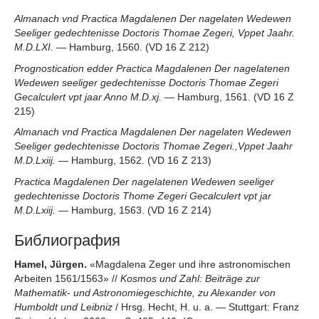
Almanach vnd Practica Magdalenen Der nagelaten Wedewen
Seeliger gedechtenisse Doctoris Thomae Zegeri, Vppet Jaahr.
M.D.LXI.
— Hamburg, 1560. (VD 16 Z 212)
Prognostication edder Practica Magdalenen Der nagelatenen
Wedewen seeliger gedechtenisse Doctoris Thomae Zegeri
Gecalculert vpt jaar Anno M.D.xj.
— Hamburg, 1561. (VD 16 Z
215)
Almanach vnd Practica Magdalenen Der nagelaten Wedewen
Seeliger gedechtenisse Doctoris Thomae Zegeri.,Vppet Jaahr
M.D.Lxiij.
— Hamburg, 1562. (VD 16 Z 213)
Practica Magdalenen Der nagelatenen Wedewen seeliger
gedechtenisse Doctoris Thome Zegeri Gecalculert vpt jar
M.D.Lxiij.
— Hamburg, 1563. (VD 16 Z 214)
Библиография
Hamel, Jürgen.
«Magdalena Zeger und ihre astronomischen
Arbeiten 1561/1563» //
Kosmos und Zahl: Beiträge zur
Mathematik- und Astronomiegeschichte, zu Alexander von
Humboldt und Leibniz
/ Hrsg. Hecht, H. u. a. — Stuttgart: Franz