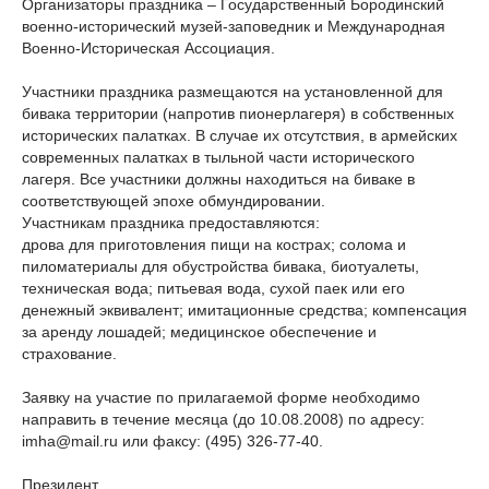
Организаторы праздника – Государственный Бородинский
военно-исторический музей-заповедник и Международная
Военно-Историческая Ассоциация.
Участники праздника размещаются на установленной для
бивака территории (напротив пионерлагеря) в собственных
исторических палатках. В случае их отсутствия, в армейских
современных палатках в тыльной части исторического
лагеря. Все участники должны находиться на биваке в
соответствующей эпохе обмундировании.
Участникам праздника предоставляются:
дрова для приготовления пищи на кострах; солома и
пиломатериалы для обустройства бивака, биотуалеты,
техническая вода; питьевая вода, сухой паек или его
денежный эквивалент; имитационные средства; компенсация
за аренду лошадей; медицинское обеспечение и
страхование.
Заявку на участие по прилагаемой форме необходимо
направить в течение месяца (до 10.08.2008) по адресу:
imha@mail.ru или факсу: (495) 326-77-40.
Президент