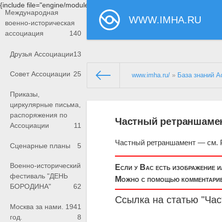
{include file="engine/modules/saperu/head.php"}
Международная
WWW.IMHA.RU
военно-историческая
ассоциация
140
Друзья Ассоциации
13
Совет Ассоциации
25
www.imha.ru/
»
База знаний А
Приказы,
циркулярные письма,
распоряжения по
Частный ретраншаме
Ассоциации
11
Частный ретраншамент — см. 
Сценарные планы
5
Военно-исторический
Если у Вас есть изображение 
фестиваль "ДЕНЬ
Можно с помощью комментариев
БОРОДИНА"
62
Ссылка на статью "Ча
Москва за нами. 1941
год.
8