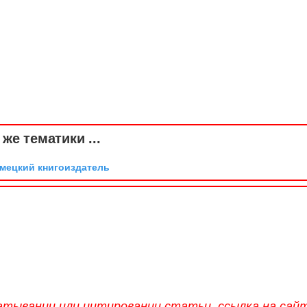
же тематики ...
емецкий книгоиздатель
атывании или цитировании статьи, ссылка на сай