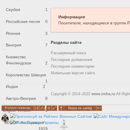
Сербия
1
Информация
Российская песня
0
Посетители, находящиеся в группе
Г
Япония
3
Разделы сайта
Венгрия
7
Расширенный поиск
Княжество
Последние добавления
Финляндское
2
Последние комментарии
Мобильная версия сайта
Королевство Швеция
1
Индия
2
Copyright © 2014–2022
www.imha.ru
All Righ
Австро-Венгрия
8
English version
0
"ВЕСТИ" Ассоциации
1919