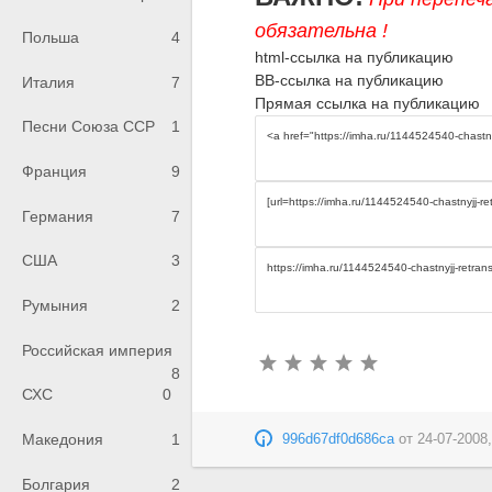
обязательна !
Польша
4
html-ссылка на публикацию
BB-ссылка на публикацию
Италия
7
Прямая ссылка на публикацию
Песни Союза ССР
1
Франция
9
Германия
7
США
3
Румыния
2
Российская империя
8
СХС
0
Македония
1
996d67df0d686ca
от
24-07-2008,
Болгария
2