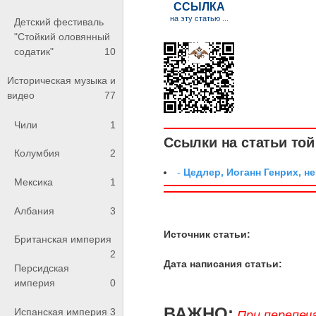
Детский фестиваль
"Стойкий оловянный
содатик"
10
Историческая музыка и
видео
77
Чили
1
Ссылки на статьи той 
Колумбия
2
-
Цедлер, Иоганн Генрих, н
Мексика
1
Албания
3
Источник статьи:
Британская империя
2
Дата написания статьи:
Персидская
империя
0
ВАЖНО:
Испанская империя
3
При перепеч