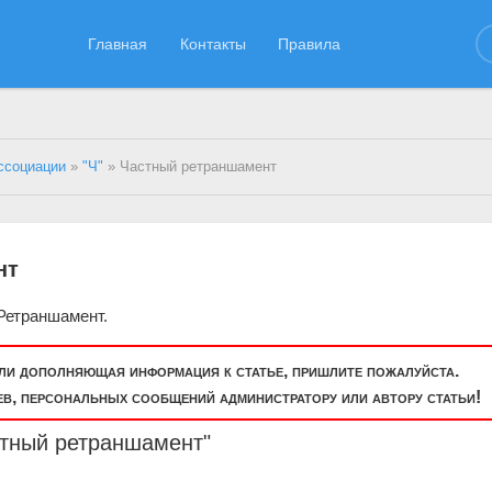
Главная
Контакты
Правила
ссоциации
»
"Ч"
» Частный ретраншамент
нт
Ретраншамент.
или дополняющая информация к статье, пришлите пожалуйста.
, персональных сообщений администратору или автору статьи!
стный ретраншамент"