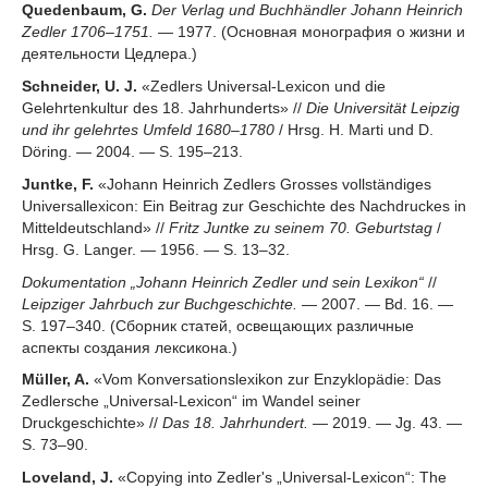
Quedenbaum, G.
Der Verlag und Buchhändler Johann Heinrich
Zedler 1706–1751.
— 1977. (Основная монография о жизни и
деятельности Цедлера.)
Schneider, U. J.
«Zedlers Universal-Lexicon und die
Gelehrtenkultur des 18. Jahrhunderts» //
Die Universität Leipzig
und ihr gelehrtes Umfeld 1680–1780
/ Hrsg. H. Marti und D.
Döring. — 2004. — S. 195–213.
Juntke, F.
«Johann Heinrich Zedlers Grosses vollständiges
Universallexicon: Ein Beitrag zur Geschichte des Nachdruckes in
Mitteldeutschland» //
Fritz Juntke zu seinem 70. Geburtstag
/
Hrsg. G. Langer. — 1956. — S. 13–32.
Dokumentation „Johann Heinrich Zedler und sein Lexikon“
//
Leipziger Jahrbuch zur Buchgeschichte.
— 2007. — Bd. 16. —
S. 197–340. (Сборник статей, освещающих различные
аспекты создания лексикона.)
Müller, A.
«Vom Konversationslexikon zur Enzyklopädie: Das
Zedlersche „Universal-Lexicon“ im Wandel seiner
Druckgeschichte» //
Das 18. Jahrhundert.
— 2019. — Jg. 43. —
S. 73–90.
Loveland, J.
«Copying into Zedler's „Universal-Lexicon“: The