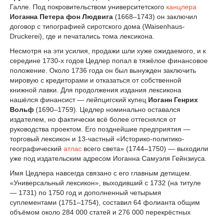
Галле. Под покровительством университетского
канцлера
Иоганна Петера фон Людвига
(1668–1743) он заключил
договор с типографией сиротского дома (Waisenhaus-
Druckerei), где и печатались тома лексикона.
Несмотря на эти усилия, продажи шли хуже ожидаемого, и к
середине 1730-х годов Цедлер попал в тяжёлое финансовое
положение. Около 1736 года он был вынужден заключить
мировую с кредиторами и отказаться от собственной
книжной лавки. Для продолжения издания лексикона
нашёлся финансист — лейпцигский купец
Иоганн Генрих
Вольф
(1690–1759). Цедлер номинально оставался
издателем, но фактически всё более оттеснялся от
руководства проектом. Его позднейшие предприятия —
торговый лексикон и 13-частный «Историко-политико-
географический
атлас
всего света» (1744–1750) — выходили
уже под издательским адресом Иоганна Самуэля Гейнзиуса.
Имя Цедлера навсегда связано с его главным детищем.
«Универсальный лексикон», выходивший с 1732 (на титуле
— 1731) по 1750 год и дополненный четырьмя
суплементами (1751–1754), составил 64 фолианта общим
объёмом около 284 000 статей и 276 000 перекрёстных