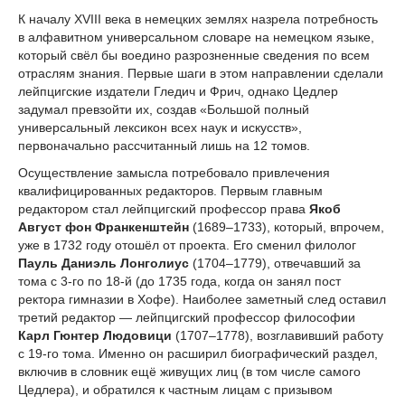
К началу XVIII века в немецких землях назрела потребность
в алфавитном универсальном словаре на немецком языке,
который свёл бы воедино разрозненные сведения по всем
отраслям знания. Первые шаги в этом направлении сделали
лейпцигские издатели Гледич и Фрич, однако Цедлер
задумал превзойти их, создав «Большой полный
универсальный лексикон всех наук и искусств»,
первоначально рассчитанный лишь на 12 томов.
Осуществление замысла потребовало привлечения
квалифицированных редакторов. Первым главным
редактором стал лейпцигский профессор права
Якоб
Август фон Франкенштейн
(1689–1733), который, впрочем,
уже в 1732 году отошёл от проекта. Его сменил филолог
Пауль Даниэль Лонголиус
(1704–1779), отвечавший за
тома с 3-го по 18-й (до 1735 года, когда он занял пост
ректора гимназии в Хофе). Наиболее заметный след оставил
третий редактор — лейпцигский профессор философии
Карл Гюнтер Людовици
(1707–1778), возглавивший работу
с 19-го тома. Именно он расширил биографический раздел,
включив в словник ещё живущих лиц (в том числе самого
Цедлера), и обратился к частным лицам с призывом