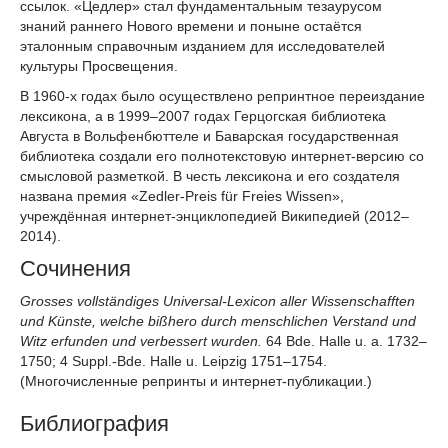
ссылок. «Цедлер» стал фундаментальным тезаурусом
знаний раннего Нового времени и поныне остаётся
эталонным справочным изданием для исследователей
культуры Просвещения.
В 1960-х годах было осуществлено репринтное переиздание
лексикона, а в 1999–2007 годах Герцогская библиотека
Августа в Вольфенбюттеле и Баварская государственная
библиотека создали его полнотекстовую интернет-версию со
смысловой разметкой. В честь лексикона и его создателя
названа премия «Zedler-Preis für Freies Wissen»,
учреждённая интернет-энциклопедией Википедией (2012–
2014).
Сочинения
Grosses vollständiges Universal-Lexicon aller Wissenschafften
und Künste, welche bißhero durch menschlichen Verstand und
Witz erfunden und verbessert wurden.
64 Bde. Halle u. a. 1732–
1750; 4 Suppl.-Bde. Halle u. Leipzig 1751–1754.
(Многочисленные репринты и интернет-публикации.)
Библиография