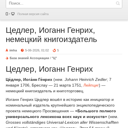
Полная версия сайта
Цедлер, Иоганн Генрих,
немецкий книгоиздатель
imha
5-06-2026, 01:02
5
База знаний Ассоциации
/
"Ц"
Цедлер, Иоганн Генрих
Це́длер, Иога́нн Ге́нрих
(нем.
Johann Heinrich Zedler
; 7
января 1706, Бреслау — 21 марта 1751,
Лейпциг
) —
немецкий книгоиздатель и книготорговец.
Иоганн Генрих Цедлер вошёл в историю как инициатор и
номинальный издатель крупнейшего энциклопедического
проекта немецкого Просвещения —
«Большого полного
универсального лексикона всех наук и искусств»
(нем.
Grosses vollständiges Universal-Lexicon aller Wissenschafften
und Künste
), известного как «Цедлер». Этот 64-томный