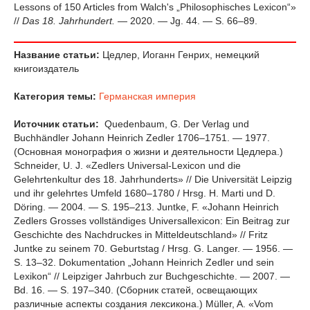
Lessons of 150 Articles from Walch's „Philosophisches Lexicon“»
//
Das 18. Jahrhundert.
— 2020. — Jg. 44. — S. 66–89.
Название статьи:
Цедлер, Иоганн Генрих, немецкий
книгоиздатель
Категория темы:
Германская империя
Источник статьи:
Quedenbaum, G. Der Verlag und
Buchhändler Johann Heinrich Zedler 1706–1751. — 1977.
(Основная монография о жизни и деятельности Цедлера.)
Schneider, U. J. «Zedlers Universal-Lexicon und die
Gelehrtenkultur des 18. Jahrhunderts» // Die Universität Leipzig
und ihr gelehrtes Umfeld 1680–1780 / Hrsg. H. Marti und D.
Döring. — 2004. — S. 195–213. Juntke, F. «Johann Heinrich
Zedlers Grosses vollständiges Universallexicon: Ein Beitrag zur
Geschichte des Nachdruckes in Mitteldeutschland» // Fritz
Juntke zu seinem 70. Geburtstag / Hrsg. G. Langer. — 1956. —
S. 13–32. Dokumentation „Johann Heinrich Zedler und sein
Lexikon“ // Leipziger Jahrbuch zur Buchgeschichte. — 2007. —
Bd. 16. — S. 197–340. (Сборник статей, освещающих
различные аспекты создания лексикона.) Müller, A. «Vom