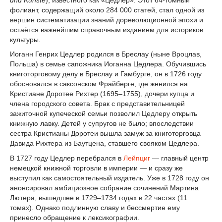
фолиант, содержащий около 284 000 статей, стал одной из
вершин систематизации знаний дореволюционной эпохи и
остаётся важнейшим справочным изданием для историков
культуры.
Иоганн Генрих Цедлер родился в Бреслау (ныне Вроцлав,
Польша) в семье сапожника Иоганна Цедлера. Обучившись
книготорговому делу в Бреслау и Гамбурге, он в 1726 году
обосновался в саксонском Фрайберге, где женился на
Кристиане Доротее Рихтер (1695–1755), дочери купца и
члена городского совета. Брак с представительницей
зажиточной купеческой семьи позволил Цедлеру открыть
книжную лавку. Детей у супругов не было; впоследствии
сестра Кристианы Доротеи вышла замуж за книготорговца
Давида Рихтера из Баутцена, ставшего свояком Цедлера.
В 1727 году Цедлер перебрался в
Лейпциг
— главный центр
немецкой книжной торговли в империи — и сразу же
выступил как самостоятельный издатель. Уже в 1728 году он
анонсировал амбициозное собрание сочинений Мартина
Лютера, вышедшее в 1729–1734 годах в 22 частях (11
томах). Однако подлинную славу и бессмертие ему
принесло обращение к лексикографии.