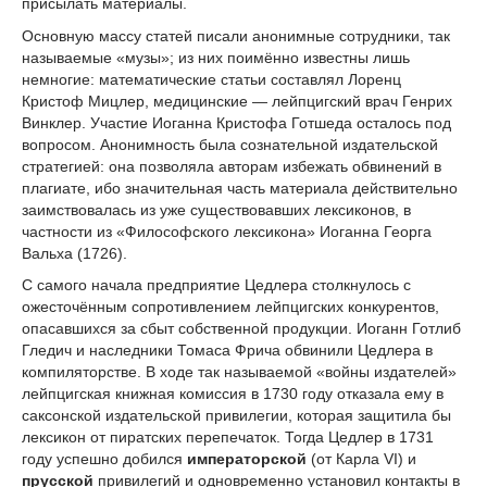
присылать материалы.
Основную массу статей писали анонимные сотрудники, так
называемые «музы»; из них поимённо известны лишь
немногие: математические статьи составлял Лоренц
Кристоф Мицлер, медицинские — лейпцигский врач Генрих
Винклер. Участие Иоганна Кристофа Готшеда осталось под
вопросом. Анонимность была сознательной издательской
стратегией: она позволяла авторам избежать обвинений в
плагиате, ибо значительная часть материала действительно
заимствовалась из уже существовавших лексиконов, в
частности из «Философского лексикона» Иоганна Георга
Вальха (1726).
С самого начала предприятие Цедлера столкнулось с
ожесточённым сопротивлением лейпцигских конкурентов,
опасавшихся за сбыт собственной продукции. Иоганн Готлиб
Гледич и наследники Томаса Фрича обвинили Цедлера в
компиляторстве. В ходе так называемой «войны издателей»
лейпцигская книжная комиссия в 1730 году отказала ему в
саксонской издательской привилегии, которая защитила бы
лексикон от пиратских перепечаток. Тогда Цедлер в 1731
году успешно добился
императорской
(от Карла VI) и
прусской
привилегий и одновременно установил контакты в