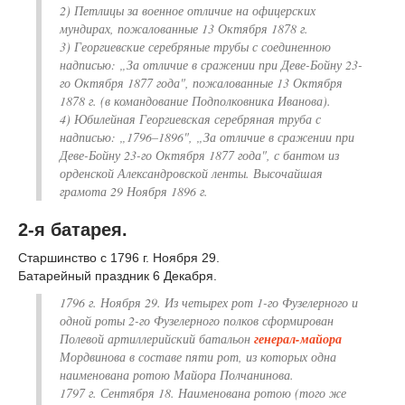
2) Петлицы за военное отличие на офицерских
мундирах, пожалованные 13 Октября 1878 г.
3) Георгиевские серебряные трубы с соединенною
надписью: „За отличие в сражении при Деве-Бойну 23-
го Октября 1877 года", пожалованные 13 Октября
1878 г. (в командование Подполковника Иванова).
4) Юбилейная Георгиевская серебряная труба с
надписью: „1796–1896", „За отличие в сражении при
Деве-Бойну 23-го Октября 1877 года", с бантом из
орденской Александровской ленты. Высочайшая
грамота 29 Ноября 1896 г.
2-я батарея.
Старшинство с 1796 г. Ноября 29.
Батарейный праздник 6 Декабря.
1796 г. Ноября 29. Из четырех рот 1-го Фузелерного и
одной роты 2-го Фузелерного полков сформирован
Полевой артиллерийский батальон
генерал-майора
Мордвинова в составе пяти рот, из которых одна
наименована ротою Майора Полчанинова.
1797 г. Сентября 18. Наименована ротою (того же