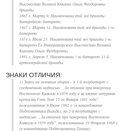
Высочества Великой Княгини Ольги Феодоровны
бригады.
1865 г. Марта 9. Наименована той же бригады
Батарейною батареею.
1867 г. Марта 14. Наименована той же бригады 1-ю
батареею.
1874 г. Июля 23. Наименована той же бригады 1-ю
батареею Ее Императорского Высочества Великой
Княгини Ольги Феодоровны.
1891 г. Апреля 5. Наименована 1-ю батареею 21-й
артиллерийской бригады.
ЗНАКИ ОТЛИЧИЯ:
1) Знаки на головных уборах – в 1-й полубатарее с
соединенною надписью: „За отличие при покорении
Восточного Кавказа в 1859 году и за взятие штурмом
крепости Геок-Тепе 12-го Января 1881 года",
пожалованные 9 Июня 1882 г. (в командование
Подполковника Вильда); во 2-й полубатарее с
надписью: „За отличие при покорении Восточного
Кавказа в 1859 году", пожалованные 19 Февраля 1868 г.
(в командование Подполковника Гунина).