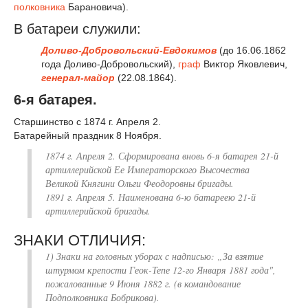
полковника
Барановича).
В батареи служили:
Доливо-Добровольский-Евдокимов
(до 16.06.1862
года Доливо-Добровольский),
граф
Виктор Яковлевич,
генерал-майор
(22.08.1864).
6-я батарея.
Старшинство с 1874 г. Апреля 2.
Батарейный праздник 8 Ноября.
1874 г. Апреля 2. Сформирована вновь 6-я батарея 21-й
артиллерийской Ее Императорского Высочества
Великой Княгини Ольги Феодоровны бригады.
1891 г. Апреля 5. Наименована 6-ю батареею 21-й
артиллерийской бригады.
ЗНАКИ ОТЛИЧИЯ:
1) Знаки на головных уборах с надписью: „За взятие
штурмом крепости Геок-Тепе 12-го Января 1881 года",
пожалованные 9 Июня 1882 г. (в командование
Подполковника Бобрикова).