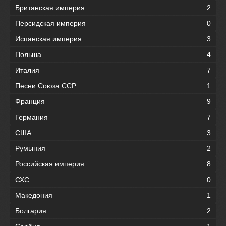
Британская империя
2
Персидская империя
0
Испанская империя
3
Польша
4
Италия
7
Песни Союза ССР
1
Франция
9
Германия
7
США
3
Румыния
2
Российская империя
8
СХС
0
Македония
1
Болгария
2