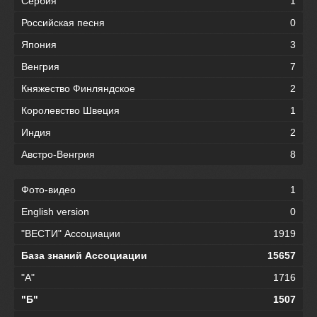
Сербия
1
Российская песня
0
Япония
3
Венгрия
7
Княжество Финляндское
2
Королевство Швеция
1
Индия
2
Австро-Венгрия
8
Фото-видео
1
English version
0
"ВЕСТИ" Ассоциации
1919
База знаний Ассоциации
15657
"А"
1716
"Б"
1507