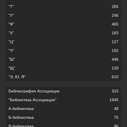
"Т"
265
"У"
246
"Ф"
465
"Х"
183
"Ц"
127
"Ч"
192
"Ш"
446
"Щ"
120
"Э, Ю, Я"
610
Библиография Ассоциации
315
"Библиотека Ассоциации"
1945
А-библиотека
48
Б-библиотека
75
В-библиотека
96