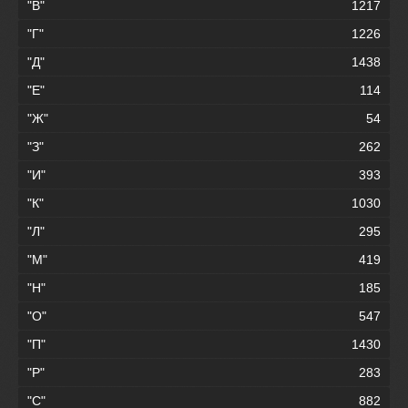
"В"
1217
"Г"
1226
"Д"
1438
"Е"
114
"Ж"
54
"З"
262
"И"
393
"К"
1030
"Л"
295
"М"
419
"Н"
185
"О"
547
"П"
1430
"Р"
283
"С"
882