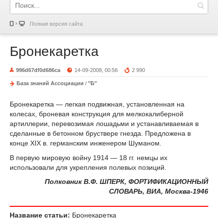
Полная версия сайта
Бронекаретка
996d67df0d686ca
14-09-2008, 00:56
2 990
База знаний Ассоциации
/
"Б"
Бронекаретка — легкая подвижная, установленная на
колесах, броневая конструкция для мелкокалиберной
артиллерии, перевозимая лошадьми и устанавливаемая в
сделанные в бетонном бруствере гнезда. Предложена в
конце XIX в. германским инженером Шуманом.
В первую мировую войну 1914 — 18 гг. немцы их
использовали для укрепления полевых позиций.
Полковник В.Ф. ШПЕРК, ФОРТИФИКАЦИОННЫЙ
СЛОВАРЬ, ВИА, Москва-1946
Название статьи:
Бронекаретка