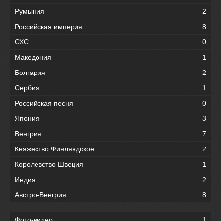
Румыния
2
Российская империя
8
СХС
0
Македония
1
Болгария
2
Сербия
1
Российская песня
0
Япония
3
Венгрия
7
Княжество Финляндское
2
Королевство Швеция
1
Индия
2
Австро-Венгрия
8
Фото-видео
1