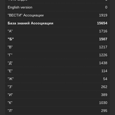
English version
0
"ВЕСТИ" Ассоциации
1919
База знаний Ассоциации
15654
"А"
1716
"Б"
1507
"В"
1217
"Г"
1226
"Д"
1438
"Е"
114
"Ж"
54
"З"
262
"И"
389
"К"
1030
"Л"
295