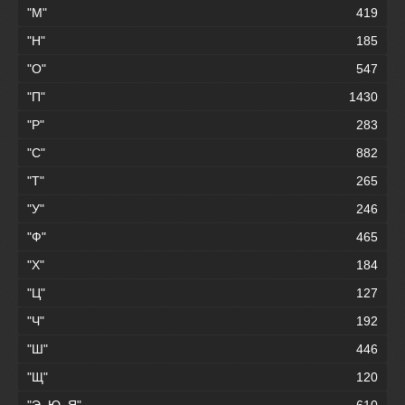
"М"
419
"Н"
185
"О"
547
"П"
1430
"Р"
283
"С"
882
"Т"
265
"У"
246
"Ф"
465
"Х"
184
"Ц"
127
"Ч"
192
"Ш"
446
"Щ"
120
"Э, Ю, Я"
610