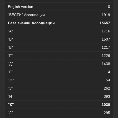
English version
0
"ВЕСТИ" Ассоциации
1919
База знаний Ассоциации
15657
"А"
1716
"Б"
1507
"В"
1217
"Г"
1226
"Д"
1438
"Е"
114
"Ж"
54
"З"
262
"И"
393
"К"
1030
"Л"
295