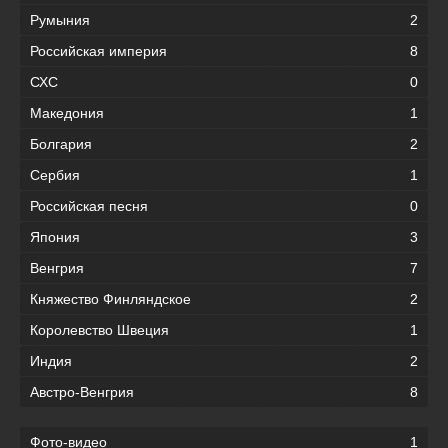
Румыния
2
Российская империя
8
СХС
0
Македония
1
Болгария
2
Сербия
1
Российская песня
0
Япония
3
Венгрия
7
Княжество Финляндское
2
Королевство Швеция
1
Индия
2
Австро-Венгрия
8
Фото-видео
1