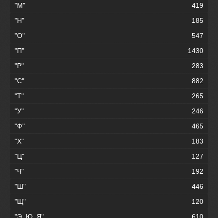
"М"
419
"Н"
185
"О"
547
"П"
1430
"Р"
283
"С"
882
"Т"
265
"У"
246
"Ф"
465
"Х"
183
"Ц"
127
"Ч"
192
"Ш"
446
"Щ"
120
"Э, Ю, Я"
610