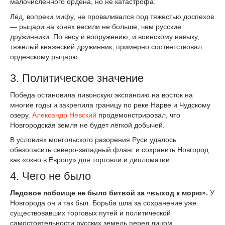
малочисленного ордена, но не катастрофа.
Лёд, вопреки мифу, не проваливался под тяжестью доспехов
— рыцари на конях весили не больше, чем русские
дружинники. По весу и вооружению, и воинскому навыку,
тяжелый княжеский дружинник, примерно соответствовал
орденскому рыцарю.
3. Политическое значение
Победа остановила ливонскую экспансию на восток на
многие годы и закрепила границу по реке Нарве и Чудскому
озеру.
Александр Невский
продемонстрировал, что
Новгородская земля не будет лёгкой добычей.
В условиях монгольского разорения Руси удалось
обезопасить северо-западный фланг и сохранить Новгород
как «окно в Европу» для торговли и дипломатии.
4. Чего не было
Ледовое побоище не было битвой за «выход к морю».
У
Новгорода он и так был. Борьба шла за сохранение уже
существовавших торговых путей и политической
самостоятельности русских земель перед лицом