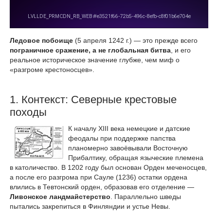
Ледовое побоище
(5 апреля 1242 г.) — это прежде всего
пограничное сражение, а не глобальная битва
, и его
реальное историческое значение глубже, чем миф о
«разгроме крестоносцев».
1. Контекст: Северные крестовые
походы
К началу XIII века немецкие и датские
феодалы при поддержке папства
планомерно завоёвывали Восточную
Прибалтику, обращая языческие племена
в католичество. В 1202 году был основан Орден меченосцев,
а после его разгрома при Сауле (1236) остатки ордена
влились в Тевтонский орден, образовав его отделение —
Ливонское ландмайстерство
. Параллельно шведы
пытались закрепиться в Финляндии и устье Невы.