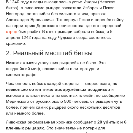
В 1240 году шведы высадились в устье Ижоры (Невская
битва), а ливонские рыцари захватили Изборск и Псков.
Новгород, оставшийся без сильного князя, призвал
Александра Ярославича. Тот вернул Псков и перенёс войну
на территорию Дерптского епископства, где его передовой
отряд
был разбит. В ответ рыцари собрали войско, и 5
апреля 1242 года на льду Чудского озера состоялось
сражение.
2. Реальный масштаб битвы
Никаких «тысяч утонувших рыцарей» не было. Это
позднейший миф, сложившийся в литературе и
кинематографе.
Численность войск с каждой стороны — скорее всего,
по
несколько сотен тяжеловооружённых всадников
и
вспомогательная пехота из местных племён, по сообщению
Мединского от русских около 500 человек, от рыцарей чуть
более, причем самих рыцарей около нескольких десятков
или немного более.
Ливонская рифмованная хроника сообщает о
20 убитых и 6
пленных рыцарях
. Это значительные потери для