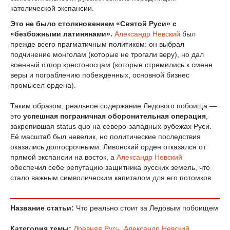
католической экспансии.
Это не было столкновением «Святой Руси» с
«безбожными латинянами».
Александр Невский
был
прежде всего прагматичным политиком: он выбрал
подчинение монголам (которые не трогали веру), но дал
военный отпор крестоносцам (которые стремились к смене
веры и пограблению побежденных, основной бизнес
промысел ордена).
Таким образом, реальное содержание Ледового побоища —
это
успешная пограничная оборонительная операция
,
закрепившая status quo на северо-западных рубежах Руси.
Её масштаб был невелик, но политические последствия
оказались долгосрочными: Ливонский орден отказался от
прямой экспансии на восток, а
Александр Невский
обеспечил себе репутацию защитника русских земель, что
стало важным символическим капиталом для его потомков.
Название статьи:
Что реально стоит за Ледовым побоищем
Категория темы:
Древняя Русь
,
Александр Невский
,