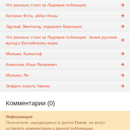
Что реально стоит за Ледовым побоищем
Киллене Фота, аббат Ионы
Эдульф Эвилчилд, элдормен Берниции
Что реально стоит за Ледовым побоищем. Зачем русским
выход к Балтийскому морю
Мнишек, Кшиштоф
Ахметьев, Илья Яковлевич
Мнишек, Ян
Энфрит, король Хвикке
Комментарии (0)
Информация
Посетители, находящиеся в группе
Гости
, не могут
оставлять комментарии к данной публикации.