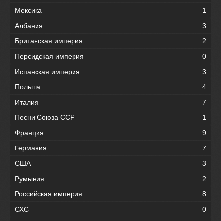
Мексика
1
Албания
3
Британская империя
2
Персидская империя
0
Испанская империя
3
Польша
4
Италия
7
Песни Союза ССР
1
Франция
9
Германия
7
США
3
Румыния
2
Российская империя
8
СХС
0