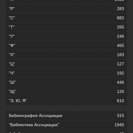
"Р"
283
"С"
882
"Т"
265
"У"
246
"Ф"
465
"Х"
183
"Ц"
127
"Ч"
192
"Ш"
446
"Щ"
120
"Э, Ю, Я"
610
Библиография Ассоциации
315
"Библиотека Ассоциации"
1945