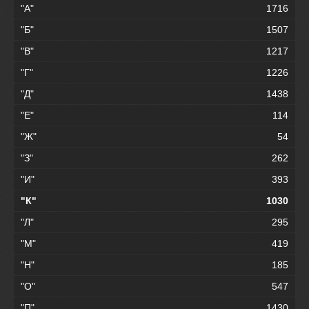
"А"
1716
"Б"
1507
"В"
1217
"Г"
1226
"Д"
1438
"Е"
114
"Ж"
54
"З"
262
"И"
393
"К"
1030
"Л"
295
"М"
419
"Н"
185
"О"
547
"П"
1430