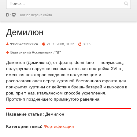
Полная версия сайта
Демилюн
996d67df0d686ca
21-09-2008, 01:32
3 695
База знаний Ассоциации
/
"Д"
Демилюн (Демилюна), от франц. demi-lune — полумесяц,
полукруглая наружная вспомогательная постройка XVI в.,
имевшая некоторое сходство с полумесяцем и
располагавшаяся перед куртиной бастионного фронта для
прикрытия куртины от действия брешь-батарей и выходов в
ров, при т. наз. итальянском способе укрепления.
Прототип позднейшего примкнутого равелина.
Название статьи:
Демилюн
Категория темы:
Фортификация