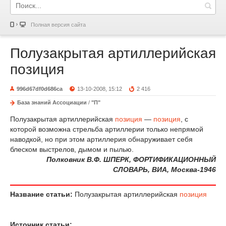
Полная версия сайта
Полузакрытая артиллерийская
позиция
996d67df0d686ca
13-10-2008, 15:12
2 416
База знаний Ассоциации
/
"П"
Полузакрытая артиллерийская
позиция
—
позиция
, с
которой возможна стрельба артиллерии только непрямой
наводкой, но при этом артиллерия обнаруживает себя
блеском выстрелов, дымом и пылью.
Полковник В.Ф. ШПЕРК, ФОРТИФИКАЦИОННЫЙ
СЛОВАРЬ, ВИА, Москва-1946
Название статьи:
Полузакрытая артиллерийская
позиция
Источник статьи: