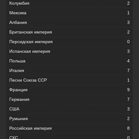
Колумбия
2
Мексика
1
Албания
3
Британская империя
2
Персидская империя
0
Испанская империя
3
Польша
4
Италия
7
Песни Союза ССР
1
Франция
9
Германия
7
США
3
Румыния
2
Российская империя
8
СХС
0