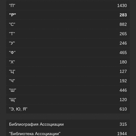
"П"
1430
"Р"
283
"С"
882
"Т"
265
"У"
246
"Ф"
465
"Х"
180
"Ц"
127
"Ч"
192
"Ш"
446
"Щ"
120
"Э, Ю, Я"
610
Библиография Ассоциации
315
"Библиотека Ассоциации"
1944