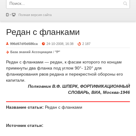
Полная версия сайта
Редан с фланками
996d67df0d686ca
24-10-2008, 16:38
2 187
База знаний Ассоциации
/
"Р"
Редан с фланками — редан, к фасам которого по концам
примкнуты два фланка под углом 90°- 120° для
фланкирования рвов редана и перекрестной обороны его
капитали.
Полковник В.Ф. ШПЕРК, ФОРТИФИКАЦИОННЫЙ
СЛОВАРЬ, ВИА, Москва-1946
Название статьи:
Редан с фланками
Источник статьи: