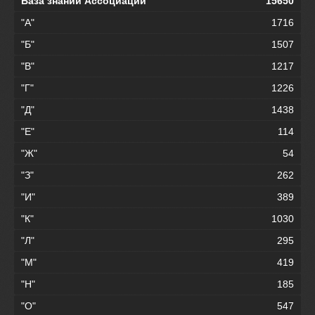
База знаний Ассоциации
15650
"А"
1716
"Б"
1507
"В"
1217
"Г"
1226
"Д"
1438
"Е"
114
"Ж"
54
"З"
262
"И"
389
"К"
1030
"Л"
295
"М"
419
"Н"
185
"О"
547