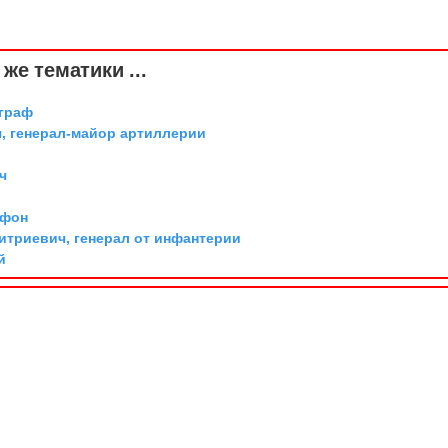
же тематики ...
 граф
, генерал-майор артиллерии
ч
 фон
триевич, генерал от инфантерии
й