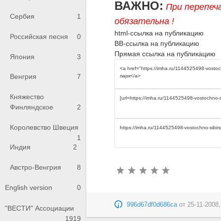
ВАЖНО:
При перепеч
Сербия
1
обязательна !
html-ссылка на публикацию
Российская песня
0
BB-ссылка на публикацию
Прямая ссылка на публикацию
Япония
3
Венгрия
7
Княжество
Финляндское
2
Королевство Швеция
1
Индия
2
Австро-Венгрия
8
English version
0
996d67df0d686ca
от
25-11-2008,
"ВЕСТИ" Ассоциации
1919