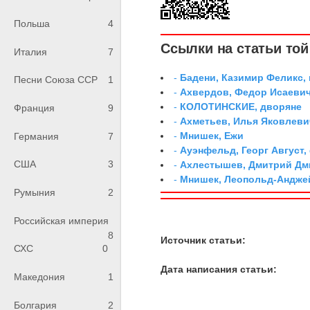
Польша
4
Ссылки на статьи той 
Италия
7
-
Бадени, Казимир Феликс,
Песни Союза ССР
1
-
Ахвердов, Федор Исаевич
-
КОЛОТИНСКИЕ, дворяне
Франция
9
-
Ахметьев, Илья Яковлеви
-
Мнишек, Ежи
Германия
7
-
Ауэнфельд, Георг Август,
США
3
-
Ахлестышев, Дмитрий Дми
-
Мнишек, Леопольд-Андже
Румыния
2
Российская империя
8
Источник статьи:
СХС
0
Дата написания статьи:
Македония
1
Болгария
2