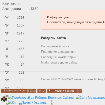
База знаний
Ассоциации
15650
Информация
"А"
1716
Посетители, находящиеся в группе
Г
"Б"
1507
"В"
1217
Разделы сайта
"Г"
1226
Расширенный поиск
"Д"
1438
Последние добавления
"Е"
114
Последние комментарии
Мобильная версия сайта
"Ж"
54
"З"
262
Copyright © 2014–2022
www.imha.ru
All Righ
"И"
389
"К"
1030
"Л"
295
"М"
419