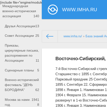
{include file="engine/modules/saperu/head.php"}
Международная
WWW.IMHA.RU
военно-историческая
ассоциация
140
Друзья Ассоциации
13
Совет Ассоциации
25
www.imha.ru/
»
База знаний А
Приказы,
циркулярные письма,
распоряжения по
Восточно-Сибирский,
Ассоциации
11
7-й Восточно-Сибирский стрел
Сценарные планы
5
Старшинство с 1895 г. Сентябр
Парковый праздник 25 Сентябр
Военно-исторический
1895 г
. Сентября 22. Сформиро
фестиваль "ДЕНЬ
1898 г
. Января 1. Наименован 
БОРОДИНА"
62
1904 г
. Февраля 15. Наименова
Москва за нами. 1941
развернут в 1-ю Восточно-Сиб
год.
8
1906 г
. Января 3. Наименована