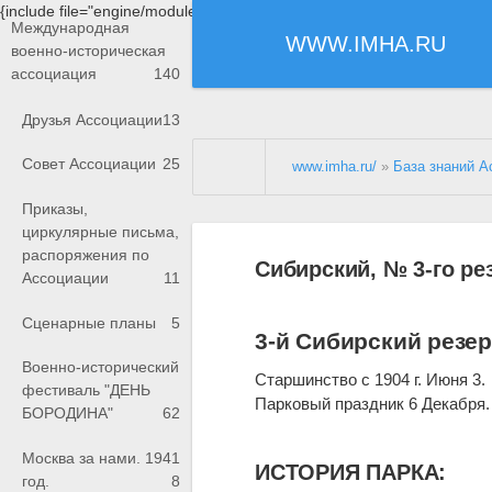
{include file="engine/modules/saperu/head.php"}
Международная
WWW.IMHA.RU
военно-историческая
ассоциация
140
Друзья Ассоциации
13
Совет Ассоциации
25
www.imha.ru/
»
База знаний А
Приказы,
циркулярные письма,
распоряжения по
Сибирский, № 3-го р
Ассоциации
11
Сценарные планы
5
3-й Сибирский резе
Военно-исторический
Старшинство с 1904 г. Июня 3.
фестиваль "ДЕНЬ
Парковый праздник 6 Декабря.
БОРОДИНА"
62
Москва за нами. 1941
ИСТОРИЯ ПАРКА:
год.
8