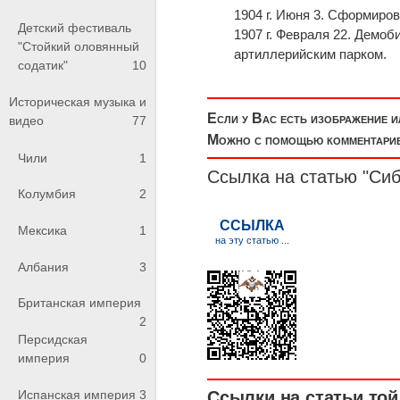
1904 г. Июня 3. Сформиро
Детский фестиваль
1907 г. Февраля 22. Демо
"Стойкий оловянный
артиллерийским парком.
содатик"
10
Историческая музыка и
Если у Вас есть изображение 
видео
77
Можно с помощью комментариев
Чили
1
Ссылка на статью "Сиб
Колумбия
2
Мексика
1
Албания
3
Британская империя
2
Персидская
империя
0
Испанская империя
3
Ссылки на статьи той 