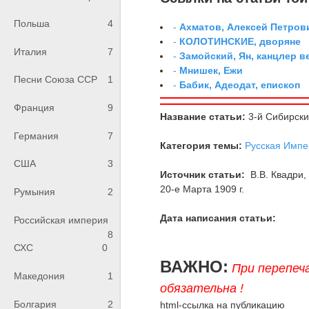
Польша
4
-
Ахматов, Алексей Петров
-
КОЛОТИНСКИЕ, дворяне
Италия
7
-
Замойский, Ян, канцлер 
-
Мнишек, Ежи
Песни Союза ССР
1
-
Бабик, Адеодат, епископ
Франция
9
Название статьи:
3-й Сибирски
Германия
7
Категория темы:
Русская Импе
США
3
Источник статьи:
В.В. Квадри
20-е Марта 1909 г.
Румыния
2
Дата написания статьи:
Российская империя
8
СХС
0
ВАЖНО:
При перепеч
Македония
1
обязательна !
Болгария
2
html-ссылка на публикацию