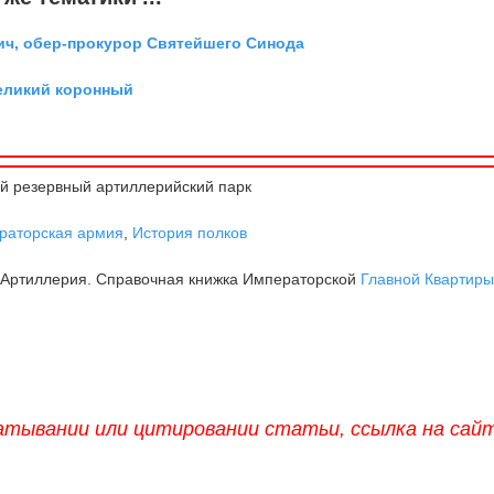
ич, обер-прокурор Святейшего Синода
великий коронный
й резервный артиллерийский парк
раторская армия
,
История полков
, Артиллерия. Справочная книжка Императорской
Главной Квартир
атывании или цитировании статьи, ссылка на сай