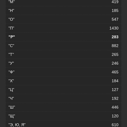
"М"
419
"Н"
185
"О"
547
"П"
1430
"Р"
283
"С"
882
"Т"
265
"У"
246
"Ф"
465
"Х"
184
"Ц"
127
"Ч"
192
"Ш"
446
"Щ"
120
"Э, Ю, Я"
610