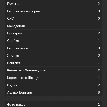
Румыния
2
Российская империя
8
СХС
0
Македония
1
Болгария
2
Сербия
1
Российская песня
0
Япония
3
Венгрия
7
Княжество Финляндское
2
Королевство Швеция
1
Индия
2
Австро-Венгрия
8
Фото-видео
1