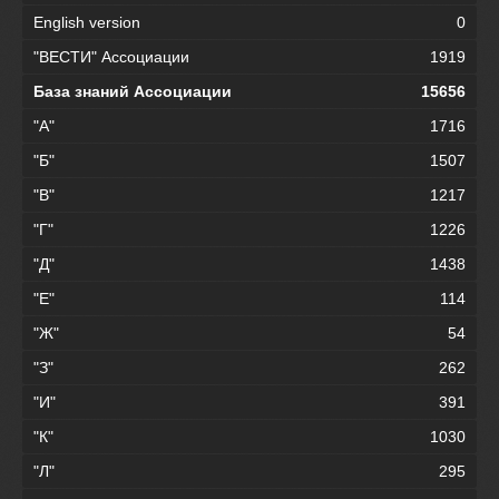
English version
0
"ВЕСТИ" Ассоциации
1919
База знаний Ассоциации
15656
"А"
1716
"Б"
1507
"В"
1217
"Г"
1226
"Д"
1438
"Е"
114
"Ж"
54
"З"
262
"И"
391
"К"
1030
"Л"
295