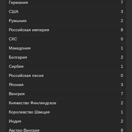
Германия
7
США
3
Румыния
2
Российская империя
8
СХС
0
Македония
1
Болгария
2
Сербия
1
Российская песня
0
Япония
3
Венгрия
7
Княжество Финляндское
2
Королевство Швеция
1
Индия
2
Австро-Венгрия
8