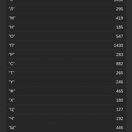
"Л"
295
"М"
419
"Н"
185
"О"
547
"П"
1430
"Р"
283
"С"
882
"Т"
265
"У"
246
"Ф"
465
"Х"
180
"Ц"
127
"Ч"
192
"Ш"
446