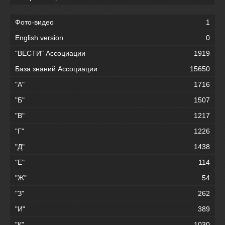
Фото-видео
1
English version
0
"ВЕСТИ" Ассоциации
1919
База знаний Ассоциации
15650
"А"
1716
"Б"
1507
"В"
1217
"Г"
1226
"Д"
1438
"Е"
114
"Ж"
54
"З"
262
"И"
389
"К"
1030