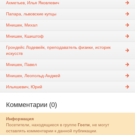
Ахметьев, Илья Яковлевич
Папара, львовские купцы
Мнишек, Михал
Мнишек, Кшиштоф
Грондейс Лодевейк, преподаватель физики, историк
искусств
Мнишек, Павел
Мнишек, Леопольд-Анджей
Ильяшевич, Юрий
Комментарии (0)
Информация
Посетители, находящиеся в группе
Гости
, не могут
оставлять комментарии к данной публикации.