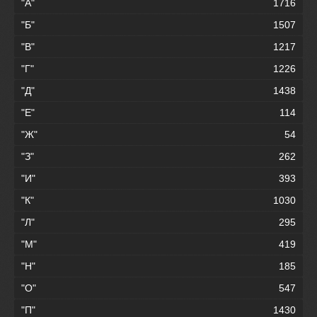
"А"
1716
"Б"
1507
"В"
1217
"Г"
1226
"Д"
1438
"Е"
114
"Ж"
54
"З"
262
"И"
393
"К"
1030
"Л"
295
"М"
419
"Н"
185
"О"
547
"П"
1430