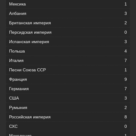
Мексика
1
Албания
3
Британская империя
2
Персидская империя
0
Испанская империя
3
Польша
4
Италия
7
Песни Союза ССР
1
Франция
9
Германия
7
США
3
Румыния
2
Российская империя
8
СХС
0
Македония
1