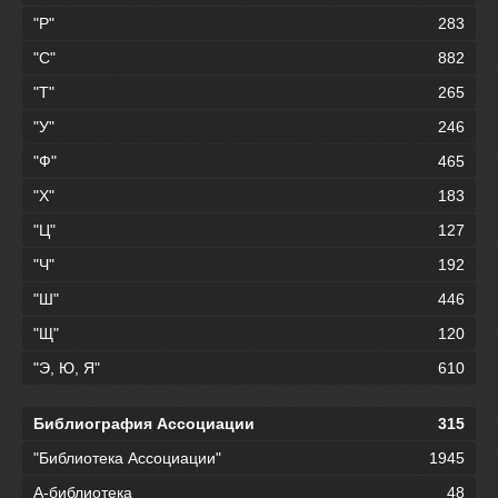
"Р"
283
"С"
882
"Т"
265
"У"
246
"Ф"
465
"Х"
183
"Ц"
127
"Ч"
192
"Ш"
446
"Щ"
120
"Э, Ю, Я"
610
Библиография Ассоциации
315
"Библиотека Ассоциации"
1945
А-библиотека
48