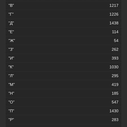
"В"
1217
"Г"
1226
"Д"
1438
"Е"
114
"Ж"
54
"З"
262
"И"
393
"К"
1030
"Л"
295
"М"
419
"Н"
185
"О"
547
"П"
1430
"Р"
283