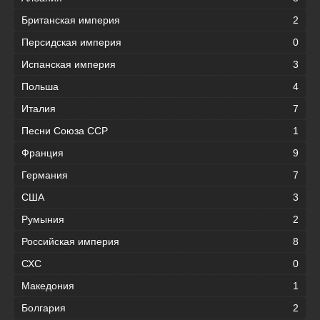
Британская империя
2
Персидская империя
0
Испанская империя
3
Польша
4
Италия
7
Песни Союза ССР
1
Франция
9
Германия
7
США
3
Румыния
2
Российская империя
8
СХС
0
Македония
1
Болгария
2