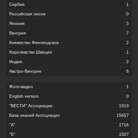
Сербия
1
Российская песня
0
Япония
3
Венгрия
7
Княжество Финляндское
2
Королевство Швеция
1
Индия
2
Австро-Венгрия
8
Фото-видео
1
English version
0
"ВЕСТИ" Ассоциации
1919
База знаний Ассоциации
15657
"А"
1716
"Б"
1507