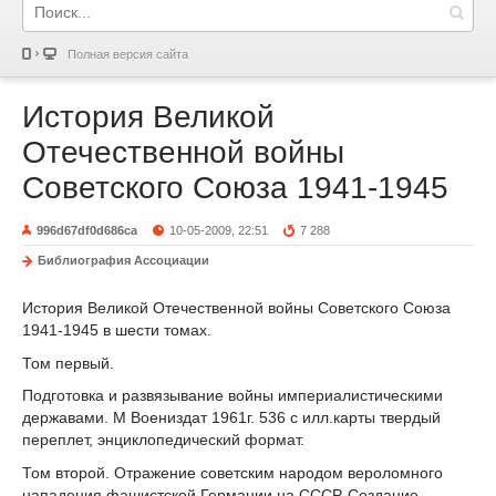
Полная версия сайта
История Великой
Отечественной войны
Советского Союза 1941-1945
996d67df0d686ca
10-05-2009, 22:51
7 288
Библиография Ассоциации
История Великой Отечественной войны Советского Союза
1941-1945 в шести томах.
Том первый.
Подготовка и развязывание войны империалистическими
державами. М Воениздат 1961г. 536 с илл.карты твердый
переплет, энциклопедический формат.
Том второй. Отражение советским народом вероломного
нападения фашистской Германии на СССР. Создание