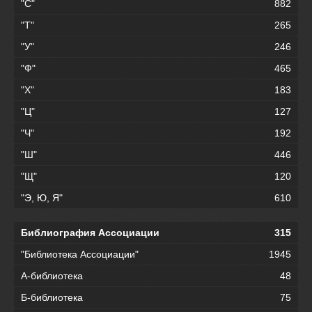
"С"
882
"Т"
265
"У"
246
"Ф"
465
"Х"
183
"Ц"
127
"Ч"
192
"Ш"
446
"Щ"
120
"Э, Ю, Я"
610
Библиография Ассоциации
315
"Библиотека Ассоциации"
1945
А-библиотека
48
Б-библиотека
75