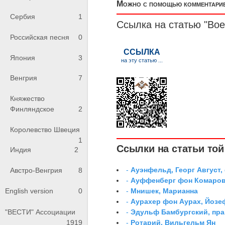
Можно с помощью комментариев
Сербия
1
Ссылка на статью "Вое
Российская песня
0
Япония
3
Венгрия
7
Княжество
Финляндское
2
Королевство Швеция
1
Ссылки на статьи той 
Индия
2
-
Ауэнфельд, Георг Август,
Австро-Венгрия
8
-
Ауффенберг фон Комаров
-
Мнишек, Марианна
English version
0
-
Аурахер фон Аурах, Йозе
-
Эдульф Бамбургский, пр
"ВЕСТИ" Ассоциации
-
Ротарий, Вильгельм Ян
1919