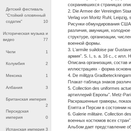
сохранившихся страницах опи
Детский фестиваль
2. Die Armee der Vereingten S
"Стойкий оловянный
Verlag von Moritz Ruhl, Leipzig, s
содатик"
10
Рисунки обмундирования США к
различия, амуниция, холодно
Историческая музыка и
структуре, организации, числ
видео
77
военной формы.
3. L'armйe suйdoise par Gustav
Чили
1
армия". S. l., s. a. 16 с., с илл. 
Описана организация, состав 
Колумбия
2
иллюстрациях - форма основны
4. De militдra Gradbeteckningarn
Мексика
1
Плакат-таблица знаков различ
Албания
3
5. Collection des uniformes act
артиллерий Европы". Metz-Paris,
Британская империя
Раскрашенные гравюры, показ
2
Египта и Персии в состоянии н
Персидская
6. Galerie militaire. Collection
империя
0
военных костюмов всех стран". P
Альбом дает представление об
Испанская империя
3