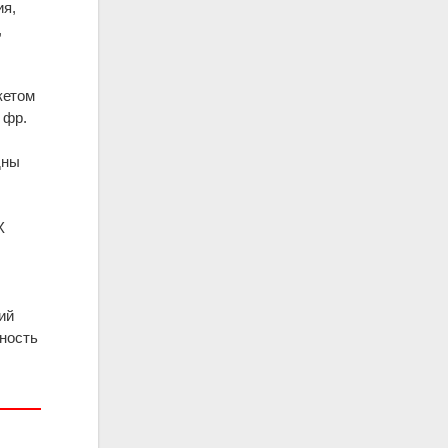
ия,
,
шкетом
 фр.
дны
X
ий
ьность