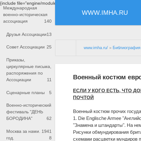
{include file="engine/modules/saperu/head.php"}
Международная
WWW.IMHA.RU
военно-историческая
ассоциация
140
Друзья Ассоциации
13
Совет Ассоциации
25
www.imha.ru/
»
Библиография
Приказы,
циркулярные письма,
распоряжения по
Военный костюм евро
Ассоциации
11
ЕСЛИ У КОГО ЕСТЬ, ЧТО 
Сценарные планы
5
ПОЧТОЙ
Военно-исторический
Военный костюм прочих госуд
фестиваль "ДЕНЬ
1. Die Englische Armee "Английск
БОРОДИНА"
62
"Знамена и штандарты". На нем
Москва за нами. 1941
Рисунки обмундирования брита
год.
8
схемами расцветки мундиров п