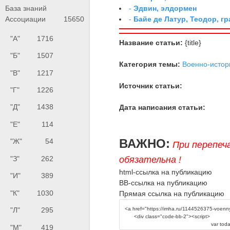
-
Эдвин, элдормен
База знаний
-
Байе де Латур, Теодор, 
Ассоциации
15650
"А"
1716
Название статьи:
{title}
"Б"
1507
Категория темы:
Военно-истор
"В"
1217
Источник статьи:
"Г"
1226
"Д"
1438
Дата написания статьи:
"Е"
114
ВАЖНО:
"Ж"
54
При перепеч
обязательна !
"З"
262
html-ссылка на публикацию
"И"
389
BB-ссылка на публикацию
"К"
1030
Прямая ссылка на публикацию
"Л"
295
"М"
419