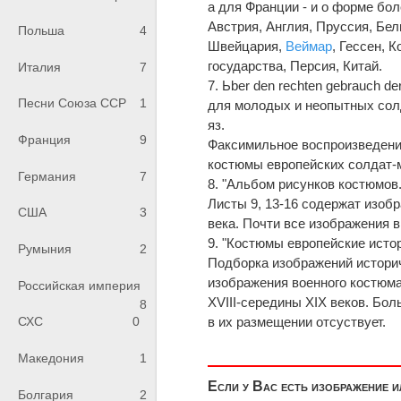
а для Франции - и о форме бо
Австрия, Англия, Пруссия, Бел
Польша
4
Швейцария,
Веймар
, Гессен, К
государства, Персия, Китай.
Италия
7
7. Ьber den rechten gebrauch d
Песни Союза ССР
1
для молодых и неопытных солдат"
яз.
Франция
9
Факсимильное воспроизведения
костюмы европейских солдат-м
Германия
7
8. "Альбом рисунков костюмов.
Листы 9, 13-16 содержат изобр
США
3
века. Почти все изображения 
9. "Костюмы европейские исто
Румыния
2
Подборка изображений историч
изображения военного костюма
Российская империя
XVIII-середины XIX веков. Бо
8
в их размещении отсуствует.
СХС
0
Македония
1
Если у Вас есть изображение 
Болгария
2