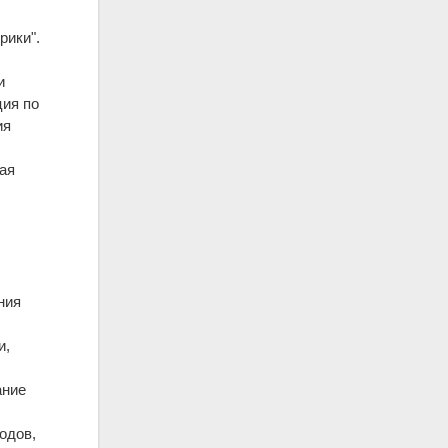
рики".
и
ция по
ия
кая
ания
и,
ание
одов,