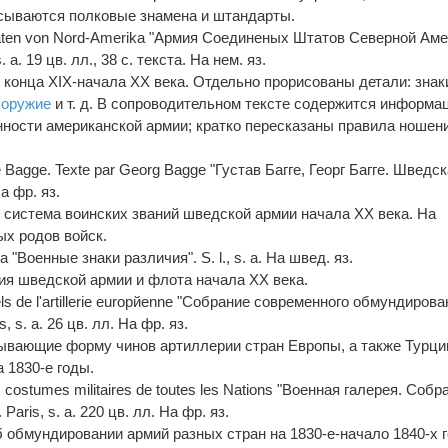
сываются полковые знамена и штандарты.
taaten von Nord-Amerika "Армия Соединеных Штатов Северной Аме
. a. 19 цв. лл., 38 с. текста. На нем. яз.
онца XIX-начала XX века. Отдельно прорисованы детали: знак
е
оружие
и т. д. В сопроводительном тексте содержится информа
енности американской армии; кратко пересказаны правила ношен
e Bagge. Texte par Georg Bagge "Густав Багге, Георг Багге. Шведс
На фр. яз.
и система воинских званий шведской армии начала XX века. На
х родов войск.
a "Военные знаки различия". S. l., s. a. На швед. яз.
ия шведской армии и флота начала XX века.
uels de l'artillerie europйenne "Собрание современного обмундиров
 s. a. 26 цв. лл. На фр. яз.
ывающие форму чинов артиллерии стран Европы, а также Турци
а 1830-е годы.
 des costumes militaires de toutes les Nations "Военная галерея. Собр
aris, s. a. 220 цв. лл. На фр. яз.
 обмундировании армий разных стран на 1830-е-начало 1840-х г