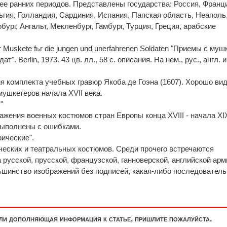
лее ранних периодов. Представлены государства: Россия, Франц
ьгия, Голландия, Сардиния, Испания, Папская область, Неаполь
обург, Ангальт, Мекленбург, Гамбург, Турция, Греция, арабские
er Muskete fьr die jungen und unerfahrenen Soldaten "Приемы с му
. Berlin, 1973. 43 цв. лл., 58 с. описания. На нем., рус., англ. и
 комплекта учебных гравюр Якоба де Гоэна (1607). Хорошо ви
ушкетеров начала XVII века.
"
ажения военных костюмов стран Европы конца XVIII - начала XI
выполнены с ошибками.
рические".
еских и театральных костюмов. Среди прочего встречаются
 русской, прусской, французской, ганноверской, английской арм
льшинство изображений без подписей, какая-либо последовател
или дополняющая информация к статье, пришлите пожалуйста.