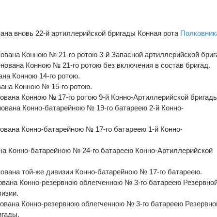
вана вновь 22-й артиллерийской бригады Конная рота
Полковник
енована Конною № 21-го ротою 3-й Запасной артиллерийской бриг
енована Конною № 21-го ротою без включения в состав бригад.
ана Конною 14-го ротою.
вана Конною № 15-го ротою.
енована Конною № 17-го ротою 9-й Конно-Артиллерийской бригады
нована Конно-батарейною № 19-го батареею 2-й Конно-
нована Конно-батарейною № 17-го батареею 1-й Конно-
ана Конно-батарейною № 24-го батареею Конно-Артиллерийской
енована той-же дивизии Конно-батарейною № 17-го батареею.
енована Конно-резервною облегченною № 3-го батареею Резервно
изии.
енована Конно-резервною облегченною № 3-го батареею Резервно
игады.