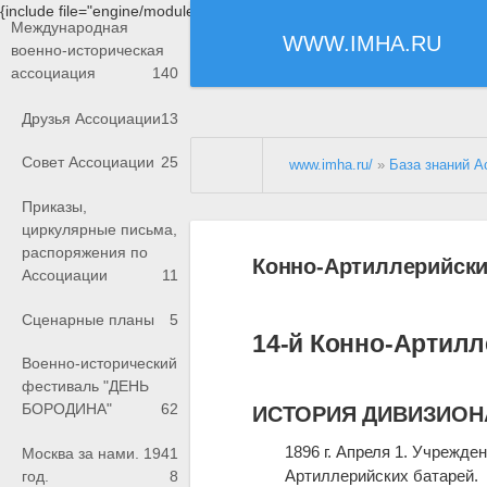
{include file="engine/modules/saperu/head.php"}
Международная
WWW.IMHA.RU
военно-историческая
ассоциация
140
Друзья Ассоциации
13
Совет Ассоциации
25
www.imha.ru/
»
База знаний А
Приказы,
циркулярные письма,
распоряжения по
Конно-Артиллерийски
Ассоциации
11
Сценарные планы
5
14-й Конно-Артил
Военно-исторический
фестиваль "ДЕНЬ
БОРОДИНА"
62
ИСТОРИЯ ДИВИЗИОН
1896 г. Апреля 1. Учрежд
Москва за нами. 1941
Артиллерийских батарей.
год.
8