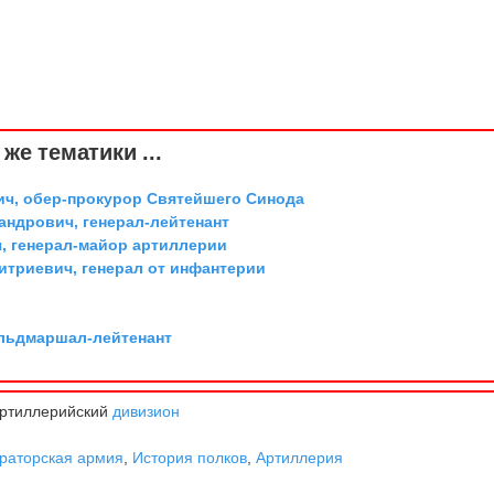
же тематики ...
ич, обер-прокурор Святейшего Синода
андрович, генерал-лейтенант
, генерал-майор артиллерии
триевич, генерал от инфантерии
ельдмаршал-лейтенант
Артиллерийский
дивизион
раторская армия
,
История полков
,
Артиллерия