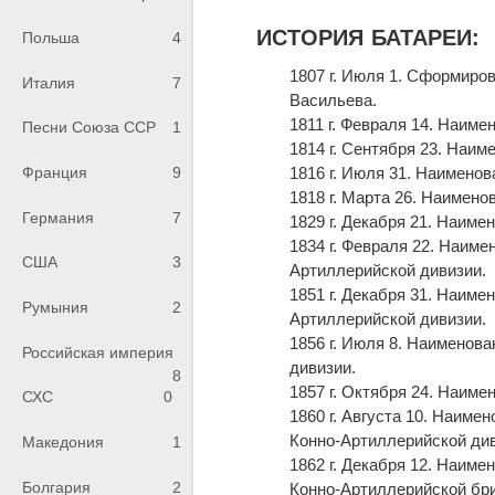
ИСТОРИЯ БАТАРЕИ:
Польша
4
1807 г. Июля 1. Сформиро
Италия
7
Васильева.
1811 г. Февраля 14. Наим
Песни Союза ССР
1
1814 г. Сентября 23. Наим
1816 г. Июля 31. Наименов
Франция
9
1818 г. Марта 26. Наимено
Германия
7
1829 г. Декабря 21. Наим
1834 г. Февраля 22. Наиме
США
3
Артиллерийской дивизии.
1851 г. Декабря 31. Наиме
Румыния
2
Артиллерийской дивизии.
1856 г. Июля 8. Наименов
Российская империя
дивизии.
8
1857 г. Октября 24. Наим
СХС
0
1860 г. Августа 10. Наим
Конно-Артиллерийской див
Македония
1
1862 г. Декабря 12. Наим
Болгария
2
Конно-Артиллерийской бр