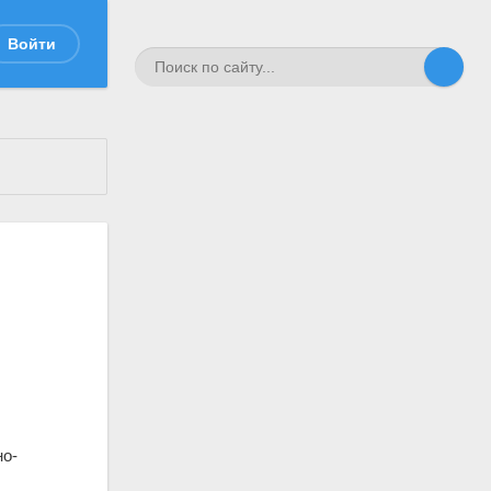
Войти
но-