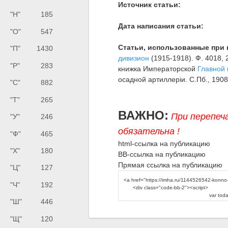
Источник статьи:
"Н"
185
Дата написания статьи:
"О"
547
Статьи, использованные при 
"П"
1430
дивизион
(1915-1918). Ф. 4018, 2
"Р"
283
книжка Императорской
Главной 
осадной артиллерiи. С.Пб., 1908
"С"
882
"Т"
265
ВАЖНО:
При перепеч
"У"
246
обязательна !
"Ф"
465
html-ссылка на публикацию
"Х"
180
BB-ссылка на публикацию
Прямая ссылка на публикацию
"Ц"
127
"Ч"
192
"Ш"
446
"Щ"
120