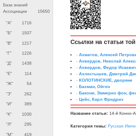
База знаний
Ассоциации
15650
"А"
1716
"Б"
1507
Ссылки на статьи той 
"В"
1217
"Г"
1226
-
Ахматов, Алексей Петров
-
Ахвердов, Николай Алекс
"Д"
1438
-
Ахвердов, Федор Исаевич
"Е"
114
-
Ахлестышев, Дмитрий Дми
-
КОЛОТИНСКИЕ, дворяне
"Ж"
54
-
Бахман, Ойген
-
Бакони, Эммерих фон, ф
"З"
262
-
Цейс, Карл Фридрих
"И"
389
Название статьи:
14-й Конно-
"К"
1030
"Л"
295
Категория темы:
Русская Импе
"М"
419