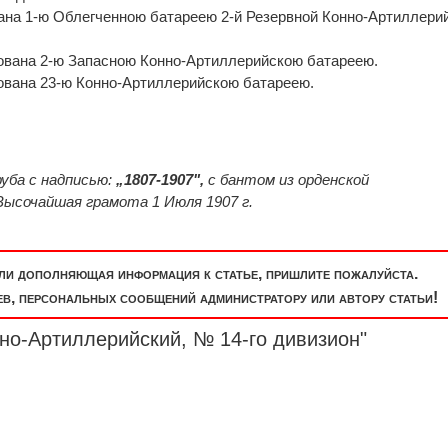
вана 1-ю Облегченною батареею 2-й Резервной Конно-Артиллери
енована 2-ю Запасною Конно-Артиллерийскою батареею.
енована 23-ю Конно-Артиллерийскою батареею.
уба с надписью:
„1807-1907",
с бантом из орденской
Высочайшая грамота 1 Июля 1907 г.
или дополняющая информация к статье, пришлите пожалуйста.
, персональных сообщений администратору или автору статьи!
нно-Артиллерийский, № 14-го
дивизион
"