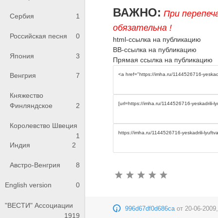
ВАЖНО:
При перепеч
Сербия
1
обязательна !
Российская песня
0
html-ссылка на публикацию
BB-ссылка на публикацию
Япония
3
Прямая ссылка на публикацию
Венгрия
7
Княжество
Финляндское
2
Королевство Швеция
1
Индия
2
Австро-Венгрия
8
English version
0
"ВЕСТИ" Ассоциации
996d67df0d686ca
от
20-06-2009,
1919