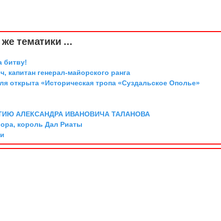
же тематики ...
а битву!
, капитан генерал-майорского ранга
аля открыта «Историческая тропа «Суздальское Ополье»
ТИЮ АЛЕКСАНДРА ИВАНОВИЧА ТАЛАНОВА
Мора, король Дал Риаты
ии