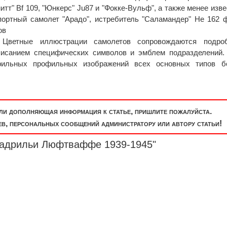
тт" Bf 109, "Юнкерс" Ju87 и "Фокке-Вульф", а также менее изв
портный самолет "Арадо", истребитель "Саламандер" He 162
ов
Цветные иллюстрации самолетов сопровождаются подро
описанием специфических символов и эмблем подразделений.
фильных профильных изображений всех основных типов б
или дополняющая информация к статье, пришлите пожалуйста.
, персональных сообщений администратору или автору статьи!
кадрильи Люфтваффе 1939-1945"