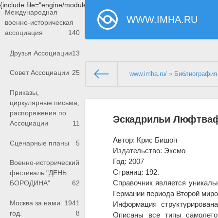
{include file="engine/modules/saperu/head.php"}
Международная
WWW.IMHA.RU
военно-историческая
ассоциация
140
Друзья Ассоциации
13
Совет Ассоциации
25
www.imha.ru/
»
Библиография
Приказы,
циркулярные письма,
распоряжения по
Эскадрильи Люфтваф
Ассоциации
11
Автор: Крис Бишоп
Сценарные планы
5
Издательство: Эксмо
Год: 2007
Военно-исторический
Страниц: 192.
фестиваль "ДЕНЬ
Справочник является уникаль
БОРОДИНА"
62
Германии периода Второй миро
Москва за нами. 1941
Информация структурирована
год.
8
Описаны все типы самолето