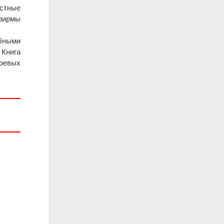
естные
 фирмы
бными
 Книга
оевых