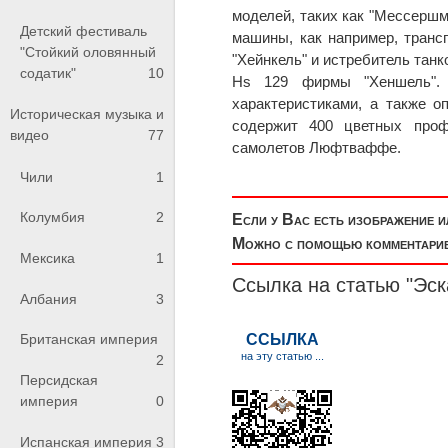
моделей, таких как "Мессершми
Детский фестиваль
машины, как например, транс
"Стойкий оловянный
"Хейнкель" и истребитель танк
содатик"
10
Hs 129 фирмы "Хеншель". 
характеристиками, а также 
Историческая музыка и
содержит 400 цветных про
видео
77
самолетов Люфтваффе.
Чили
1
Колумбия
2
Если у Вас есть изображение 
Можно с помощью комментариев
Мексика
1
Ссылка на статью "Эс
Албания
3
Британская империя
2
Персидская
империя
0
Испанская империя
3