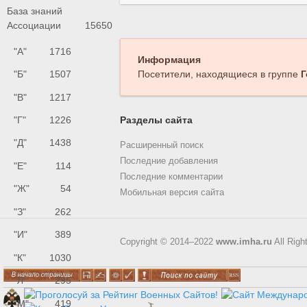
База знаний
Ассоциации
15650
"А"
1716
Информация
"Б"
1507
Посетители, находящиеся в группе
Г
"В"
1217
"Г"
1226
Разделы сайта
"Д"
1438
Расширенный поиск
Последние добавления
"Е"
114
Последние комментарии
"Ж"
54
Мобильная версия сайта
"З"
262
"И"
389
Copyright © 2014–2022
www.imha.ru
All Righ
"К"
1030
"Л"
295
"М"
419