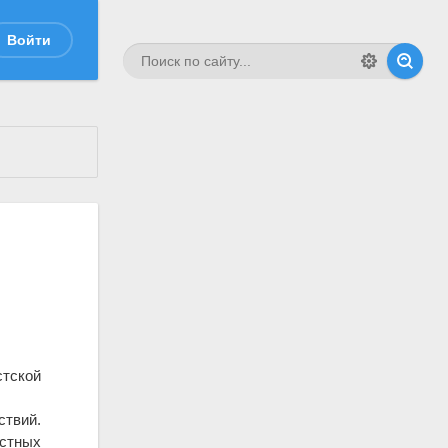
Войти
стской
твий.
стных