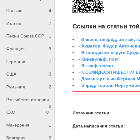
Польша
4
Италия
7
Ссылки на статьи той 
Песни Союза ССР
1
-
Вперёд, вперёд, витязи, н
-
Ахматов, Федор Антонович
Франция
9
-
В городском округе Сузд
-
Киневульф, поэт
Германия
7
-
Эгглаф, генеат
-
К СЕМИДЕСЯТИШЕСТИЛЕ
США
3
-
Домангарт, сын Фергуса 
-
Энред, король Нортумбр
Румыния
2
Российская империя
8
СХС
0
Источник статьи:
Македония
1
Дата написания статьи:
Болгария
2