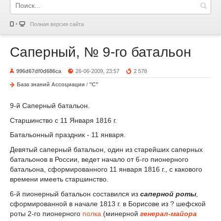
Полная версия сайта
Саперный, № 9-го батальон
996d67df0d686ca
26-06-2009, 23:57
2 578
База знаний Ассоциации
/
"С"
9-й Саперный батальон.
Старшинство с 11 Января 1816 г.
Батальонный праздник - 11 января.
Девятый саперный батальон, один из старейших саперных
батальонов в России, ведет начало от 6-го пионерного
батальона, сформированного 11 января 1816 г., с какового
времени имееть старшинство.
6-й пионерный батальон составился из
саперной роты
,
сформированной в начале 1813 г. в Борисове из ? шефской
роты 2-го пионерного
полка
(минерной
генерал-майора