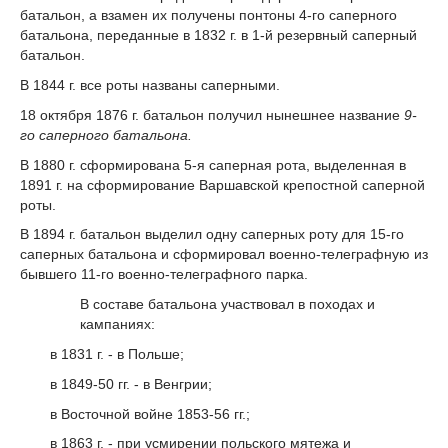
батальон, а взамен их получены понтоны 4-го саперного
батальона, переданные в 1832 г. в 1-й резервный саперный
батальон.
В 1844 г. все роты названы саперными.
18 октября 1876 г. батальон получил нынешнее название
9-
го саперного батальона.
В 1880 г. сформирована 5-я саперная рота, выделенная в
1891 г. на сформирование Варшавской крепостной саперной
роты.
В 1894 г. батальон выделил одну саперных роту для 15-го
саперных батальона и сформировал военно-телеграфную из
бывшего 11-го военно-телеграфного парка.
В составе батальона участвовал в походах и
кампаниях:
в 1831 г. - в Польше;
в 1849-50 гг. - в Венгрии;
в Восточной войне 1853-56 гг.;
в 1863 г. - при усмирении польского мятежа и