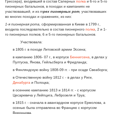
Грессера), входившей в состав Саперных
полка
и 6-го и 5-го
пионерных батальонов, в походах и кампаниях не
участвовавшей, и из
т
рех пионерных рот
,
участвовавших
во многих походах и сражениях, из них:
1-я пионерная рота,
сформированная в Киеве в 1799 г.,
входила последовательно в состав пионерного
полка
, 2 и 1-
го пионерных полков, 6 и 5-го пионерных батальонов.
Участвовала:
в 1805 г. в походе Литовской армии Эссена;
в кампанию 1806- 07 г., в корпусе
Беннигсена
, в делах у
Пултуска, Янова, Гейльсберга и Фридланда;
в Финляндскую войну 1808-09 гг. - при осаде Свеаборга;
в Отечественную войну 1812 г. - в делах у Риги,
Динабурга
и Полоцка;
в осеннию кампанию 1813 и 1814 гг. - с корпусом
Цесаревича у Лейпцига, Леброзеля и Труа;
в 1815 г. - сначала в авангардном корпусе Ермолова, а
осенью была отправлена во Францию с корпусом
Воронцова.