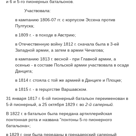
и 6 и 5-го пионерных батальонов.
Участвовала:
в кампанию 1806-07 гг. с корпусом Эссена против
Пултуска;
в 1809 г. - в походе в Австрию;
в Отечественную войну 1812 г. сначала была в 3-ей
Западной армии, а затем в армии Чичагова;
в кампанию 1813 г. весной - при Главной армии, а
осенью - в составе Польской армии участвовала в осаде
Данцига;
в 1814 г. стояла с той же армией в Данциге и Плоцке;
в 1815 г. - в герцогстве Варшавском.
31 января 1817 г. 6-ой пионерный батальон переименован в
5-й пионерный, а 25 октября 1829 г. во
2-й саперный.
В 1822 г. в батальон была передана артиллерийская
понтонная рота и названа "понтоны 5-го пионерного
батальона»;
в 1829 г. они была переданы в гренадерский саперный