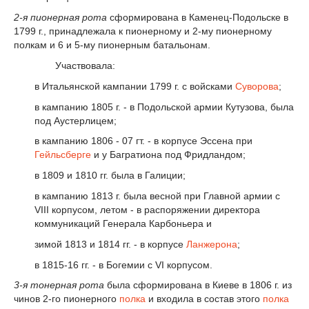
2-я пионерная рота
сформирована в Каменец-Подольске в
1799 г., принадлежала к пионерному и 2-му пионерному
полкам и 6 и 5-му пионерным батальонам.
Участвовала:
в Итальянской кампании 1799 г. с войсками
Суворова
;
в кампанию 1805 г. - в Подольской армии Кутузова, была
под Аустерлицем;
в кампанию 1806 - 07 гт. - в корпусе Эссена при
Гейльсберге
и у Багратиона под Фридландом;
в 1809 и 1810 гг. была в Галиции;
в кампанию 1813 г. была весной при Главной армии с
VIII корпусом, летом - в распоряжении директора
коммуникаций Генерала Карбоньера и
зимой 1813 и 1814 гг. - в корпусе
Ланжерона
;
в 1815-16 гг. - в Богемии с VI корпусом.
3-я тонерная рота
была сформирована в Киеве в 1806 г. из
чинов 2-го пионерного
полка
и входила в состав этого
полка