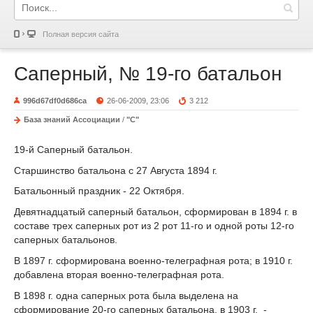
Полная версия сайта
Саперный, № 19-го батальон
996d67df0d686ca
26-06-2009, 23:06
3 212
База знаний Ассоциации
/
"С"
19-й Саперный батальон.
Старшинство батальона с 27 Августа 1894 г.
Батальонный праздник - 22 Октября.
Девятнадцатый саперный батальон, сформирован в 1894 г. в
составе трех саперных рот из 2 рот 11-го и одной роты 12-го
саперных батальонов.
В 1897 г. сформирована военно-телеграфная рота; в 1910 г.
добавлена вторая военно-телеграфная рота.
В 1898 г. одна саперных рота была выделена на
сформирование 20-го саперных батальона, в 1903 г. -