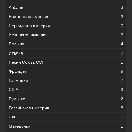
Албания
3
Британская империя
2
Персидская империя
0
Испанская империя
3
Польша
4
Италия
7
Песни Союза ССР
1
Франция
9
Германия
7
США
3
Румыния
2
Российская империя
8
СХС
0
Македония
1