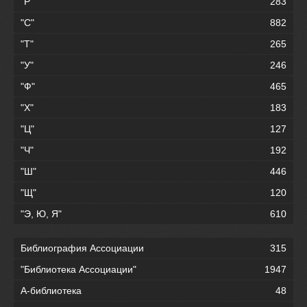
"Р"
283
"С"
882
"Т"
265
"У"
246
"Ф"
465
"Х"
183
"Ц"
127
"Ч"
192
"Ш"
446
"Щ"
120
"Э, Ю, Я"
610
Библиография Ассоциации
315
"Библиотека Ассоциации"
1947
А-библиотека
48