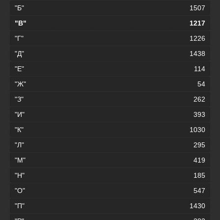
"Б"
1507
"В"
1217
"Г"
1226
"Д"
1438
"Е"
114
"Ж"
54
"З"
262
"И"
393
"К"
1030
"Л"
295
"М"
419
"Н"
185
"О"
547
"П"
1430