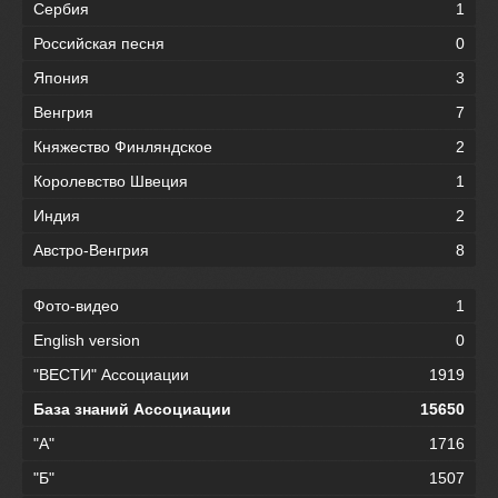
Сербия
1
Российская песня
0
Япония
3
Венгрия
7
Княжество Финляндское
2
Королевство Швеция
1
Индия
2
Австро-Венгрия
8
Фото-видео
1
English version
0
"ВЕСТИ" Ассоциации
1919
База знаний Ассоциации
15650
"А"
1716
"Б"
1507