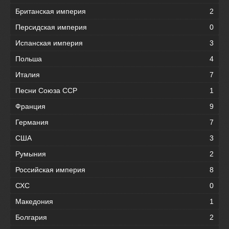
Британская империя
2
Персидская империя
0
Испанская империя
3
Польша
4
Италия
7
Песни Союза ССР
1
Франция
9
Германия
7
США
3
Румыния
2
Российская империя
8
СХС
0
Македония
1
Болгария
2