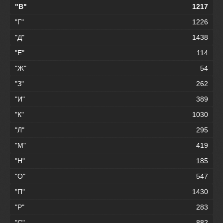
"В"
1217
"Г"
1226
"Д"
1438
"Е"
114
"Ж"
54
"З"
262
"И"
389
"К"
1030
"Л"
295
"М"
419
"Н"
185
"О"
547
"П"
1430
"Р"
283
"С"
882