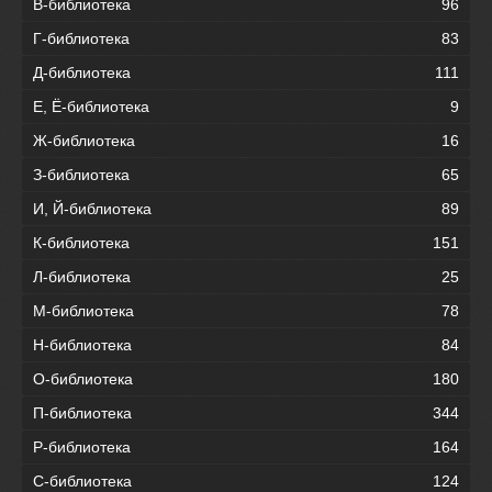
В-библиотека
96
Г-библиотека
83
Д-библиотека
111
Е, Ё-библиотека
9
Ж-библиотека
16
З-библиотека
65
И, Й-библиотека
89
К-библиотека
151
Л-библиотека
25
М-библиотека
78
Н-библиотека
84
О-библиотека
180
П-библиотека
344
Р-библиотека
164
С-библиотека
124