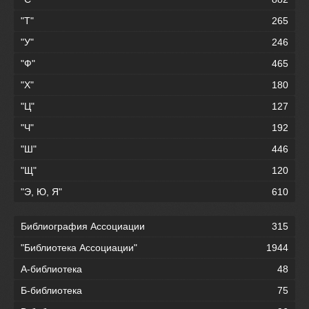
"Т"
265
"У"
246
"Ф"
465
"Х"
180
"Ц"
127
"Ч"
192
"Ш"
446
"Щ"
120
"Э, Ю, Я"
610
Библиография Ассоциации
315
"Библиотека Ассоциации"
1944
А-библиотека
48
Б-библиотека
75