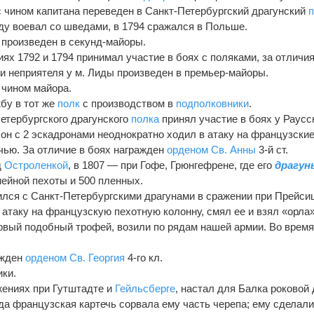
 с чином капитана переведен в Санкт-Петербургский драгунский
оду воевал со шведами, в 1794 сражался в Польше.
4 произведен в секунд-майоры.
иях 1792 и 1794 принимал участие в боях с поляками, за отличия
и неприятеля у м. Лиды произведен в премьер-майоры.
 чином майора.
жбу в тот же
полк
с производством в
подполковники
.
Петербургского драгунского
полка
принял участие в боях у Раусс
 он с 2 эскадронами неоднократно ходил в атаку на французски
чью. За отличие в боях награжден
орденом Св. Анны
3-й ст.
д
Остроленкой
, в 1807 — при Гофе, Грюнгефрене, где его
драгун
ейной пехоты и 500 пленных.
чился с Санкт-Петербургскими драгунами в сражении при Прейси
 атаку на французскую пехотную колонну, смял ее и взял «орла»
первый подобный трофей, возили по рядам нашей армии. Во врем
ажден
орденом Св. Георгия
4-го кл.
ики.
жениях при Гутштадте и
Гейльсберге
, настал для Балка роковой
огда французская картечь сорвала ему часть черепа; ему сделал