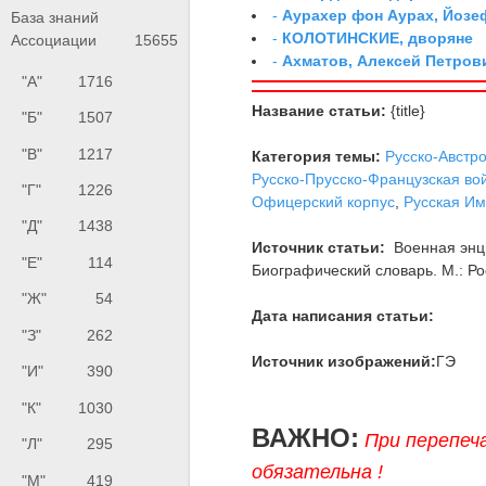
-
Аурахер фон Аурах, Йозе
База знаний
-
КОЛОТИНСКИЕ, дворяне
Ассоциации
15655
-
Ахматов, Алексей Петров
"А"
1716
Название статьи:
{title}
"Б"
1507
"В"
1217
Категория темы:
Русско-Австро
Русско-Прусско-Французская вой
"Г"
1226
Офицерский корпус
,
Русская Им
"Д"
1438
Источник статьи:
Военная энци
"Е"
114
Биографический словарь. М.: Рос
"Ж"
54
Дата написания статьи:
"З"
262
Источник изображений:
ГЭ
"И"
390
"К"
1030
ВАЖНО:
При перепеч
"Л"
295
обязательна !
"М"
419