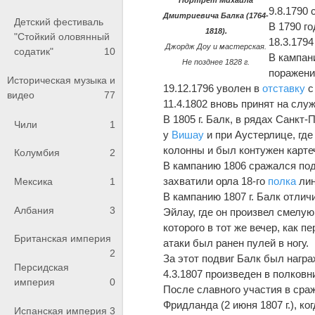
9.8.1790
Дмитриевича Балка (1764-
Детский фестиваль
В 1790 г
1818).
"Стойкий оловянный
18.3.179
Джордж Доу и мастерская.
содатик"
10
В кампан
Не позднее 1828 г.
поражени
Историческая музыка и
19.12.1796 уволен в
отставку
с
видео
77
11.4.1802 вновь принят на слу
В 1805 г. Балк, в рядах Санкт-
Чили
1
у
Вишау
и при Аустерлице, где
колонны и был контужен карте
Колумбия
2
В кампанию 1806 сражался по
захватили орла 18-го
полка
лин
Мексика
1
В кампанию 1807 г. Балк отли
Албания
3
Эйлау, где он произвел смелую
которого в тот же вечер, как 
Британская империя
атаки был ранен пулей в ногу.
2
За этот подвиг Балк был нагр
Персидская
4.3.1807 произведен в полковн
империя
0
После славного участия в сра
Фридланда (2 июня 1807 г.), к
Испанская империя
3