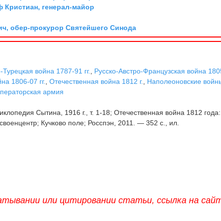
ф Кристиан, генерал-майор
ич, обер-прокурор Святейшего Синода
-Турецкая война 1787-91 гг.
,
Русско-Австро-Французская война 1805
на 1806-07 гг.
,
Отечественная война 1812 г.
,
Наполеоновские войн
ператорская армия
клопедия Сытина, 1916 г., т. 1-18; Отечественная война 1812 года:
военцентр; Кучково поле; Росспэн, 2011. — 352 с., ил.
атывании или цитировании статьи, ссылка на сай