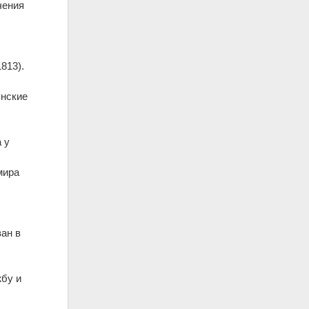
чения
813).
унские
 у
мира
ван в
жбу и