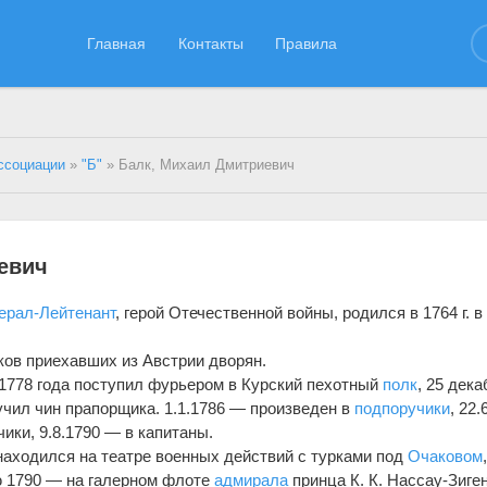
Главная
Контакты
Правила
ссоциации
»
"Б"
» Балк, Михаил Дмитриевич
евич
ерал-Лейтенант
, герой Отечественной войны, родился в 1764 г. в
ков приехавших из Австрии дворян.
 1778 года поступил фурьером в Курский пехотный
полк
, 25 дека
учил чин прапорщика. 1.1.1786 — произведен в
подпоручики
, 22.
ики, 9.8.1790 — в капитаны.
. находился на театре военных действий с турками под
Очаковом
 1790 — на галерном флоте
адмирала
принца К. К. Нассау-Зиген