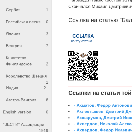
Скончался Михаил Дмитриевич 
Сербия
1
Ссылка на статью "Ба
Российская песня
0
Япония
3
Венгрия
7
Княжество
Финляндское
2
Королевство Швеция
1
Индия
2
Ссылки на статьи той 
Австро-Венгрия
8
-
Ахматов, Федор Антонович
-
Ахлестышев, Дмитрий Дми
English version
0
-
Ахшарумов, Дмитрий Иван
-
Ахвердов, Николай Алекс
"ВЕСТИ" Ассоциации
-
Ахвердов, Федор Исаевич
1919