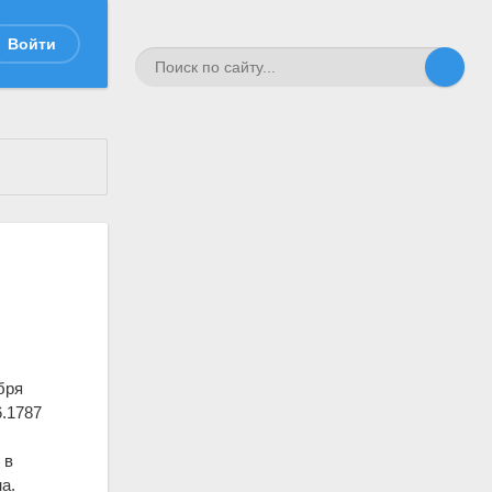
Войти
бря
6.1787
, в
а.