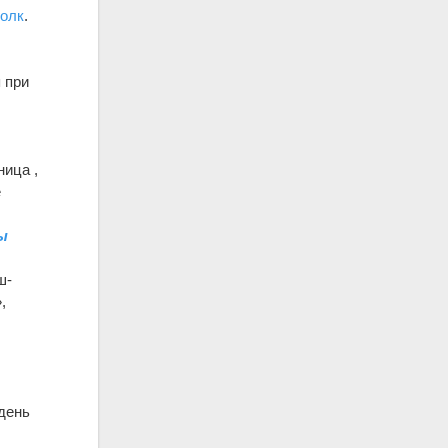
полк
.
 при
ница ,
е
ы
ш-
,
я
 день
и