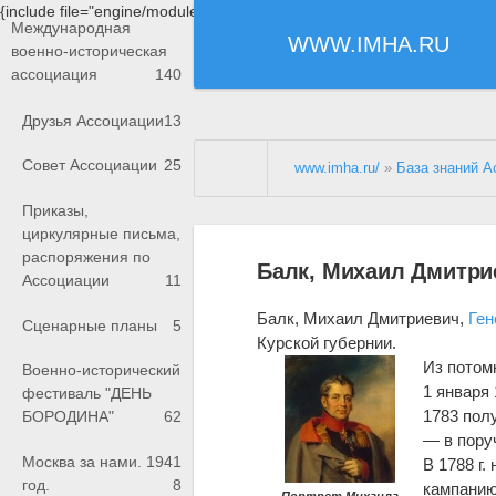
{include file="engine/modules/saperu/head.php"}
Международная
WWW.IMHA.RU
военно-историческая
ассоциация
140
Друзья Ассоциации
13
Совет Ассоциации
25
www.imha.ru/
»
База знаний А
Приказы,
циркулярные письма,
распоряжения по
Балк, Михаил Дмитри
Ассоциации
11
Балк, Михаил Дмитриевич,
Ген
Сценарные планы
5
Курской губернии.
Из потом
Военно-исторический
1 января
фестиваль "ДЕНЬ
1783 пол
БОРОДИНА"
62
— в поруч
Москва за нами. 1941
В 1788 г
год.
8
кампанию
Портрет Михаила