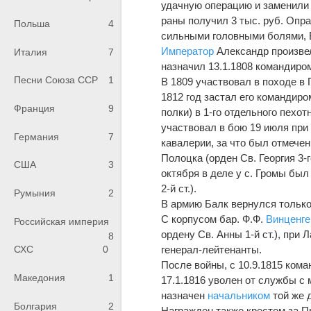
удачную операцию и заменили 
раны получил 3 тыс. руб. Опр
Польша
4
сильными головными болями, 
Император
Александр произвел
Италия
7
назначил 13.1.1808 командиро
Песни Союза ССР
1
В 1809 участвовал в походе в 
1812 год застал его командир
Франция
9
полки) в 1-го отдельного пехот
участвовал в бою 19 июля при
Германия
7
кавалерии, за что был отмече
Полоцка (орден Св. Георгия 3-
США
3
октября в деле у с. Громы был
2-й ст.).
Румыния
2
В армию Балк вернулся только 
С корпусом бар. Ф.Ф.
Винценге
Российская империя
ордену Св. Анны 1-й ст.), при 
8
генерал-лейтенанты.
СХС
0
После войны, с 10.9.1815 кома
Македония
1
17.1.1816 уволен от службы с 
назначен
начальником
той же 
Болгария
2
Награжден также крестом за П