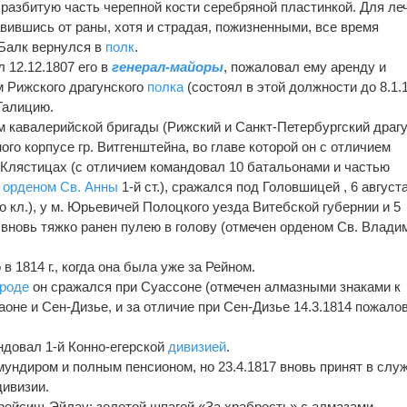
разбитую часть черепной кости серебряной пластинкой. Для ле
авившись от раны, хотя и страдая, пожизненными, все время
Балк вернулся в
полк
.
 12.12.1807 его в
генерал-майоры
, пожаловал ему аренду и
м Рижского драгунского
полка
(состоял в этой должности до 8.1.1
Галицию.
ом кавалерийской бригады (Рижский и Санкт-Петербургский драг
ного корпусе гр. Витгенштейна, во главе которой он с отличием
 Клястицах (с отличием командовал 10 батальонами и частью
н
орденом Св. Анны
1-й ст.), сражался под Головшицей , 6 августа
го кл.), у м. Юрьевичей Полоцкого уезда Витебской губернии и 5
 вновь тяжко ранен пулею в голову (отмечен орденом Св. Влади
в 1814 г., когда она была уже за Рейном.
роде
он сражался при Суассоне (отмечен алмазными знаками к
Лаоне и Сен-Дизье, и за отличие при Сен-Дизье 14.3.1814 пожало
ндовал 1-й Конно-егерской
дивизией
.
мундиром и полным пенсионом, но 23.4.1817 вновь принят в слу
дивизии.
рейсиш-Эйлау; золотой шпагой «За храбрость» с алмазами.