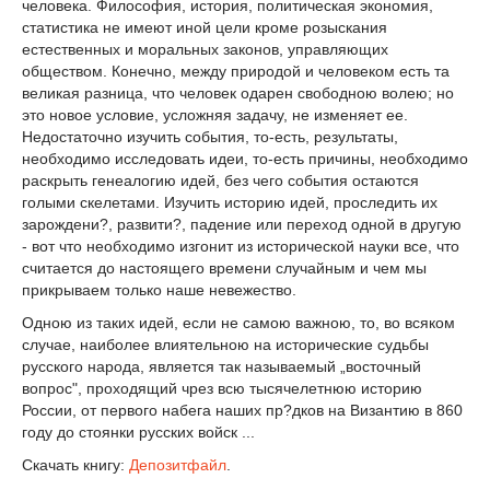
человека. Философия, история, политическая экономия,
статистика не имеют иной цели кроме розыскания
естественных и моральных законов, управляющих
обществом. Конечно, между природой и человеком есть та
великая разница, что человек одарен свободною волею; но
это новое условие, усложняя задачу, не изменяет ее.
Недостаточно изучить события, то-есть, результаты,
необходимо исследовать идеи, то-есть причины, необходимо
раскрыть генеалогию идей, без чего события остаются
голыми скелетами. Изучить историю идей, проследить их
зарождени?, развити?, падение или переход одной в другую
- вот что необходимо изгонит из исторической науки все, что
считается до настоящего времени случайным и чем мы
прикрываем только наше невежество.
Одною из таких идей, если не самою важною, то, во всяком
случае, наиболее влиятельною на исторические судьбы
русского народа, является так называемый „восточный
вопрос", проходящий чрез всю тысячелетнюю историю
России, от первого набега наших пр?дков на Византию в 860
году до стоянки русских войск ...
Скачать книгу:
Депозитфайл
.