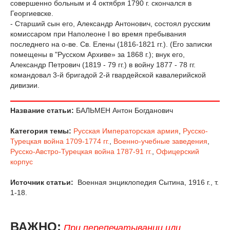
совершенно больным и 4 октября 1790 г. скончался в
Георгиевске.
- Старший сын его, Александр Антонович, состоял русским
комиссаром при Наполеоне I во время пребывания
последнего на о-ве. Св. Елены (1816-1821 гг.). (Его записки
помещены в "Русском Архиве» за 1868 г.); внук его,
Александр Петрович (1819 - 79 гг.) в войну 1877 - 78 гг.
командовал 3-й бригадой 2-й гвардейской кавалерийской
дивизии.
Название статьи:
БАЛЬМЕН Антон Богданович
Категория темы:
Русская Императорская армия
,
Русско-
Турецкая война 1709-1774 гг.
,
Военно-учебные заведения
,
Русско-Австро-Турецкая война 1787-91 гг.
,
Офицерский
корпус
Источник статьи:
Военная энциклопедия Сытина, 1916 г., т.
1-18.
ВАЖНО:
При перепечатывании или