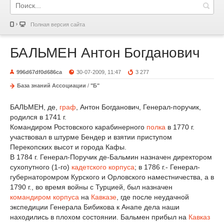
Полная версия сайта
БАЛЬМЕН Антон Богданович
996d67df0d686ca
30-07-2009, 11:47
3 277
База знаний Ассоциации
/
"Б"
БАЛЬМЕН, де,
граф
, Антон Богданович, Генерал-поручик,
родился в 1741 г.
Командиром Ростовского карабинерного
полка
в 1770 г.
участвовал в штурме Бендер и взятии приступом
Перекопских высот и города Кафы.
В 1784 г. Генерал-Поручик де-Бальмин назначен директором
сухопутного (1-го)
кадетского корпуса
; в 1786 г.- Генерал-
губернаторомром Курского и Орловского наместничества, а в
1790 г., во время войны с Турцией, был назначен
командиром корпуса
на
Кавказе
, где после неудачной
экспедиции Генерала Бибикова к Анапе дела наши
находились в плохом состоянии. Бальмен прибыл на
Кавказ