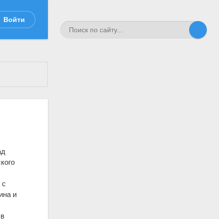
Войти
ад
ского
 с
ина и
 в