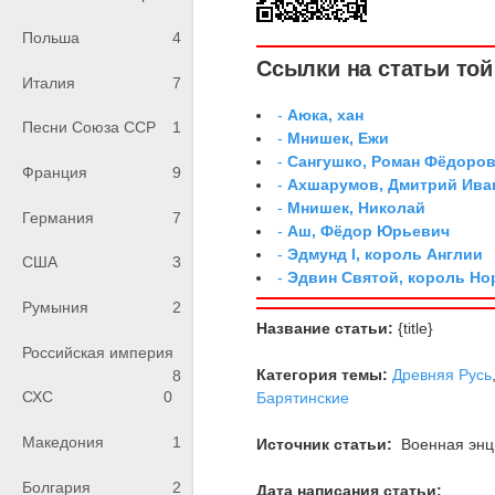
Польша
4
Ссылки на статьи той 
Италия
7
-
Аюка, хан
Песни Союза ССР
1
-
Мнишек, Ежи
-
Сангушко, Роман Фёдоро
Франция
9
-
Ахшарумов, Дмитрий Иван
-
Мнишек, Николай
Германия
7
-
Аш, Фёдор Юрьевич
-
Эдмунд I, король Англии
США
3
-
Эдвин Святой, король Н
Румыния
2
Название статьи:
{title}
Российская империя
Категория темы:
Древняя Русь
8
СХС
0
Барятинские
Македония
1
Источник статьи:
Военная энци
Болгария
2
Дата написания статьи: