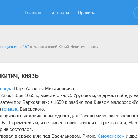
Главная
Контакты
Правила
ссоциации
»
"Б"
» Барятинский Юрий Никитич, князь
китич, князь
оевода
Царя Алексея Михайловича.
23 октября 1655 г., вместе с кн. С. Урусовым, одержал победу н
затем при Верховичах; в 1659 г. разбил под Киевом малороссий
а
гетмана
Выговского.
ся признать условия невыгодного для России мира, заключенного
 Б. Шереметевым, и не вывел своих войск из Переяславля, Неж
р не состоялся.
твовал в сражениях под Васильковом, Ригою,
Смоленском
и др.;