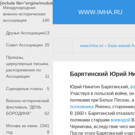
{include file="engine/modules/saperu/head.php"}
Международная
WWW.IMHA.RU
военно-историческая
ассоциация
140
Друзья Ассоциации
13
Совет Ассоциации
25
www.imha.ru/
»
База знаний А
Приказы,
циркулярные письма,
распоряжения по
Барятинский Юрий Ни
Ассоциации
11
Юрий Никитич Барятинский,
в
Сценарные планы
5
Участвуя в польской войне, он 
поляками при Белых Песках, а 
Военно-исторический
полковника
Яненко, сторонник
фестиваль "ДЕНЬ
В 1660 г. Барятинский отказал
БОРОДИНА"
62
поляками старшим
воеводой
В.
Москва за нами. 1941
Чернигова, вследствие чего ми
год.
8
После этого Барятинский учас