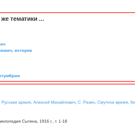
же тематики ...
вич
ович, историк
ортумбрии
,
Русская армия
,
Алексей Михайлович
,
С. Разин
,
Смутное время
,
К
клопедия Сытина, 1916 г., т. 1-18