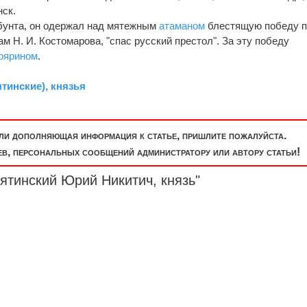
нск.
о бунта, он одержал над мятежным
атаманом
блестящую победу 
м Н. И. Костомарова, "спас русский престол". За эту победу
оярином
.
тинские), князья
или дополняющая информация к статье, пришлите пожалуйста.
, персональных сообщений администратору или автору статьи!
ятинский Юрий Никитич, князь"