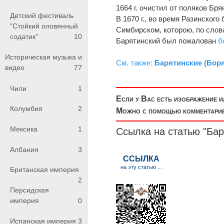
1664 г. очистил от поляков Бря
Детский фестиваль
В 1670 г., во время Разинског
"Стойкий оловянный
Симбирском, которою, по слова
содатик"
10
Барятинский был пожалован
б
Историческая музыка и
См. также:
Барятинские (Боря
видео
77
Чили
1
Если у Вас есть изображение 
Колумбия
2
Можно с помощью комментариев
Мексика
1
Ссылка на статью "Бар
Албания
3
Британская империя
2
Персидская
империя
0
Испанская империя
3